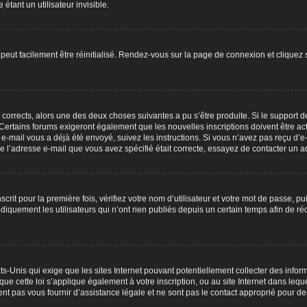
ant un utilisateur invisible.
peut facilement être réinitialisé. Rendez-vous sur la page de connexion et cliquez
nt corrects, alors une des deux choses suivantes a pu s’être produite. Si le suppor
. Certains forums exigeront également que les nouvelles inscriptions doivent être 
 un e-mail vous a déjà été envoyé, suivez les instructions. Si vous n’avez pas reçu d’
e l’adresse e-mail que vous avez spécifié était correcte, essayez de contacter un ad
rit pour la première fois, vérifiez votre nom d’utilisateur et votre mot de passe, p
ement les utilisateurs qui n’ont rien publiés depuis un certain temps afin de réduir
ats-Unis qui exige que les sites Internet pouvant potentiellement collecter des inf
ue cette loi s’applique également à votre inscription, ou au site Internet dans leq
nt pas vous fournir d’assistance légale et ne sont pas le contact approprié pour d