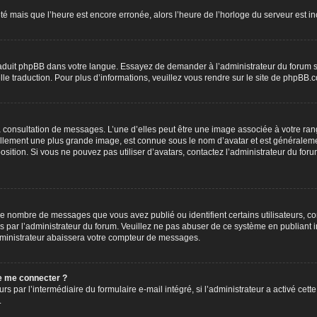
été mais que l’heure est encore erronée, alors l’heure de l’horloge du serveur est inc
traduit phpBB dans votre langue. Essayez de demander à l’administrateur du forum s’i
elle traduction. Pour plus d’informations, veuillez vous rendre sur le site de phpBB.
la consultation de messages. L’une d’elles peut être une image associée à votre ran
uellement une plus grande image, est connue sous le nom d’avatar et est généraleme
position. Si vous ne pouvez pas utiliser d’avatars, contactez l’administrateur du for
 le nombre de messages que vous avez publié ou identifient certains utilisateurs, c
lés par l’administrateur du forum. Veuillez ne pas abuser de ce système en publian
ministrateur abaissera votre compteur de messages.
 de me connecter ?
urs par l’intermédiaire du formulaire e-mail intégré, si l’administrateur a activé cett
.