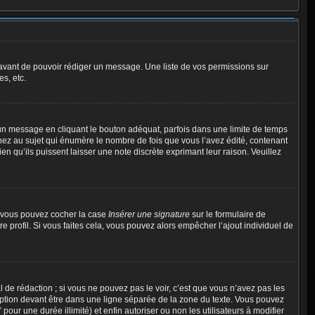
t avant de pouvoir rédiger un message. Une liste de vos permissions sur
s, etc.
n message en cliquant le bouton adéquat, parfois dans une limite de temps
ez au sujet qui énumère le nombre de fois que vous l’avez édité, contenant
en qu’ils puissent laisser une note discrète exprimant leur raison. Veuillez
e, vous pouvez cocher la case
Insérer une signature
sur le formulaire de
profil. Si vous faites cela, vous pouvez alors empêcher l’ajout individuel de
de rédaction ; si vous ne pouvez pas le voir, c’est que vous n’avez pas les
ption devant être dans une ligne séparée de la zone du texte. Vous pouvez
pour une durée illimité) et enfin autoriser ou non les utilisateurs à modifier