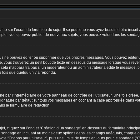
tué sur l’écran du forum ou du sujet. Il se peut que vous ayez besoin d’être inscri
mple : vous pouvez publier de nouveaux sujets, vous pouvez voter dans les sondage
us ne pouvez éditer ou supprimer que vos propres messages. Vous pouvez éditer u
, vous trouverez un petit bout de texte en dessous du message lorsque vous reven
; cela n’apparaîtra pas si un modérateur ou un administrateur a édité le message, bi
 fois que quelqu’un y a répondu.
e par l’intermédiaire de votre panneau de contrôle de l’utilisateur. Une fois créé
ignature par défaut sur tous vos messages en cochant la case appropriée dans votre 
ns le formulaire de rédaction.
, cliquez sur l’onglet “Création d’un sondage” en-dessous du formulaire principal 
e du sondage en incluant au moins deux options dans les champs adéquats, chaque o
te “Options par utilisateur”, puis une limite de temps en jours pour le sondage (“0” 