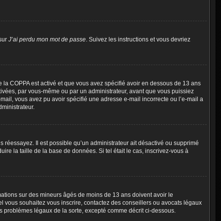
 sur
J’ai perdu mon mot de passe
. Suivez les instructions et vous devriez
t de la COPPA est activé et que vous avez spécifié avoir en dessous de 13 ans
activées, par vous-même ou par un administrateur, avant que vous puissiez
e-mail, vous avez pu avoir spécifié une adresse e-mail incorrecte ou l’e-mail a
ministrateur.
uis réessayez. Il est possible qu’un administrateur ait désactivé ou supprimé
e la taille de la base de données. Si tel était le cas, inscrivez-vous à
ormations sur des mineurs âgés de moins de 13 ans doivent avoir le
uel vous souhaitez vous inscrire, contactez des conseillers ou avocats légaux
es problèmes légaux de la sorte, excepté comme décrit ci-dessous.