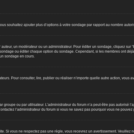
 vous souhaitez ajouter plus d’options à votre sondage par rapport au nombre autoris
teur, un modérateur ou un administrateur. Pour éditer un sondage, cliquez sur “Éd
 le sondage ou éditer chaque option du sondage. Cependant, si les membres ont déjà
’un sondage en cours.
isateurs. Pour consulter, lire, publier ou réaliser n’importe quelle autre action, v
r groupe ou par utilisateur. L’administrateur du forum n’a peut-être pas autorisé l’
 Contactez l’administrateur du forum si vous ne savez pas pourquoi vous ne pouvez p
. Si vous ne respectez pas une règle, vous recevrez un avertissement. Veuillez no