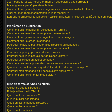
J’ai modifié le fuseau horaire et l’heure n’est toujours pas correcte !
Ma langue n’apparaît pas dans la liste !
Comment puis-je afficher une image associée à mon nom d’utilisateur ?
Quel est mon rang et comment puis-je le modifier ?
Lorsque je clique sur le lien de l’e-mail d’un utilisateur, il m’est demandé de me connect
Problèmes de publication
Comment puis-je publier un sujet dans un forum ?
Comment puis-je éditer ou supprimer un message ?
Comment puis-je ajouter une signature à un message ?
Comment puis-je créer un sondage ?
Pourquoi ne puis-je pas ajouter plus d’options au sondage ?
Comment puis-je éditer ou supprimer un sondage ?
Pourquoi ne puis-je pas accéder au forum ?
Pourquoi ne puis-je pas ajouter de pièces jointes ?
Pourquoi ai-je reçu un avertissement ?
Comment puis-je rapporter des messages à un modérateur ?
Qu’est-ce le bouton “Sauvegarder” lors de la rédaction d’un sujet ?
Pourquoi mon message a-t-il besoin d’être approuvé ?
Comment puis-je remonter mes sujets ?
Mise en forme et types de sujets
Qu’est-ce que le BBCode ?
Puis-je utiliser de l’HTML ?
Que sont les émoticônes ?
Puis-je publier des images ?
Que sont les annonces globales ?
Que sont les annonces ?
Que sont les notes ?