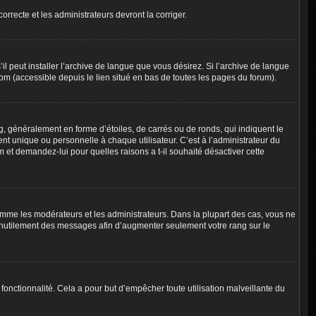
orrecte et les administrateurs devront la corriger.
l peut installer l’archive de langue que vous désirez. Si l’archive de langue
com (accessible depuis le lien situé en bas de toutes les pages du forum).
g, généralement en forme d’étoiles, de carrés ou de ronds, qui indiquent le
nt unique ou personnelle à chaque utilisateur. C’est à l’administrateur du
um et demandez-lui pour quelles raisons a t-il souhaité désactiver cette
omme les modérateurs et les administrateurs. Dans la plupart des cas, vous ne
t inutilement des messages afin d’augmenter seulement votre rang sur le
e fonctionnalité. Cela a pour but d’empêcher toute utilisation malveillante du