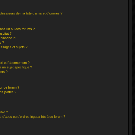
ilisateurs de ma liste d’amis et d’ignorés ?
dans un ou des forums ?
sultat ?
 blanche ?!
s ?
ssages et sujets ?
ori et l’abonnement ?
 un sujet spécifique ?
nts ?
sur ce forum ?
s jointes ?
ible ?
 d’abus ou d’ordres légaux liés à ce forum ?