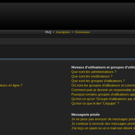
FAQ
•
Inscription
•
Connexion
Niveaux d’utilisateurs et groupes d’utili
Que sont les administrateurs ?
Que sont les modérateurs ?
Que sont les groupes d’utilisateurs ?
teurs en ligne ?
Où sont les groupes d’utilisateurs et comme
Comment puis-je devenir un responsable d
Pourquoi certains groupes d’utilisateurs ap
Qu’est-ce qu’un “Groupe d’utilisateurs par d
Qu’est-ce que le lien “L’équipe” ?
Messagerie privée
Je ne peux pas envoyer de messages privé
Je continue à recevoir des messages privés 
J’ai reçu un spam ou un e-mail non désiré d