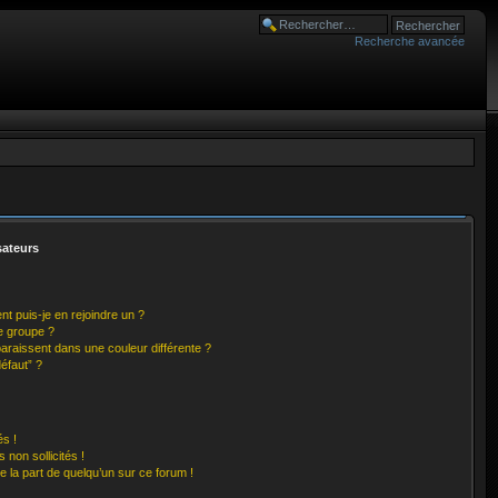
Recherche avancée
sateurs
nt puis-je en rejoindre un ?
e groupe ?
paraissent dans une couleur différente ?
éfaut” ?
s !
non sollicités !
e la part de quelqu’un sur ce forum !