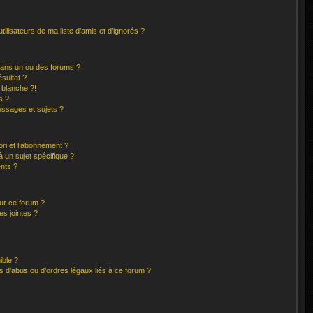
ilisateurs de ma liste d’amis et d’ignorés ?
dans un ou des forums ?
sultat ?
 blanche ?!
s ?
ssages et sujets ?
ori et l’abonnement ?
 un sujet spécifique ?
nts ?
sur ce forum ?
s jointes ?
ible ?
 d’abus ou d’ordres légaux liés à ce forum ?