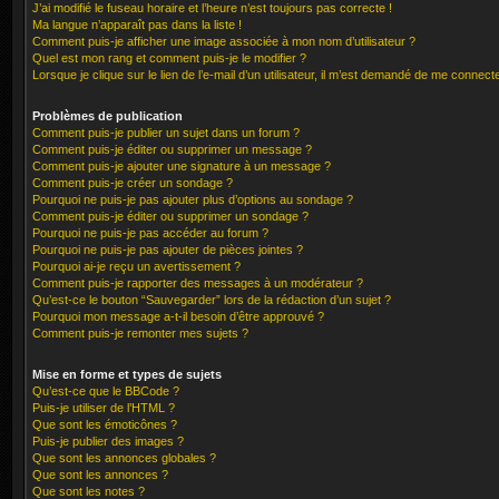
J’ai modifié le fuseau horaire et l’heure n’est toujours pas correcte !
Ma langue n’apparaît pas dans la liste !
Comment puis-je afficher une image associée à mon nom d’utilisateur ?
Quel est mon rang et comment puis-je le modifier ?
Lorsque je clique sur le lien de l’e-mail d’un utilisateur, il m’est demandé de me connect
Problèmes de publication
Comment puis-je publier un sujet dans un forum ?
Comment puis-je éditer ou supprimer un message ?
Comment puis-je ajouter une signature à un message ?
Comment puis-je créer un sondage ?
Pourquoi ne puis-je pas ajouter plus d’options au sondage ?
Comment puis-je éditer ou supprimer un sondage ?
Pourquoi ne puis-je pas accéder au forum ?
Pourquoi ne puis-je pas ajouter de pièces jointes ?
Pourquoi ai-je reçu un avertissement ?
Comment puis-je rapporter des messages à un modérateur ?
Qu’est-ce le bouton “Sauvegarder” lors de la rédaction d’un sujet ?
Pourquoi mon message a-t-il besoin d’être approuvé ?
Comment puis-je remonter mes sujets ?
Mise en forme et types de sujets
Qu’est-ce que le BBCode ?
Puis-je utiliser de l’HTML ?
Que sont les émoticônes ?
Puis-je publier des images ?
Que sont les annonces globales ?
Que sont les annonces ?
Que sont les notes ?