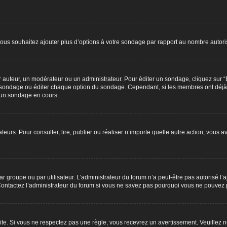
 vous souhaitez ajouter plus d’options à votre sondage par rapport au nombre autoris
teur, un modérateur ou un administrateur. Pour éditer un sondage, cliquez sur “Éd
 le sondage ou éditer chaque option du sondage. Cependant, si les membres ont déjà
’un sondage en cours.
isateurs. Pour consulter, lire, publier ou réaliser n’importe quelle autre action, v
r groupe ou par utilisateur. L’administrateur du forum n’a peut-être pas autorisé l’
 Contactez l’administrateur du forum si vous ne savez pas pourquoi vous ne pouvez p
. Si vous ne respectez pas une règle, vous recevrez un avertissement. Veuillez no