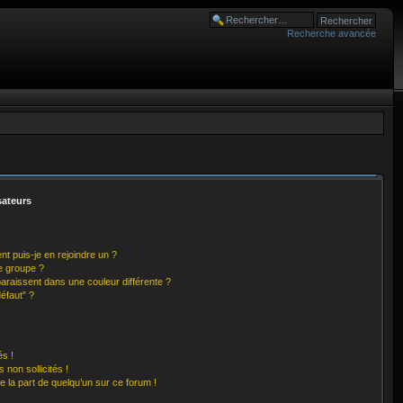
Recherche avancée
sateurs
nt puis-je en rejoindre un ?
e groupe ?
paraissent dans une couleur différente ?
éfaut” ?
s !
non sollicités !
e la part de quelqu’un sur ce forum !