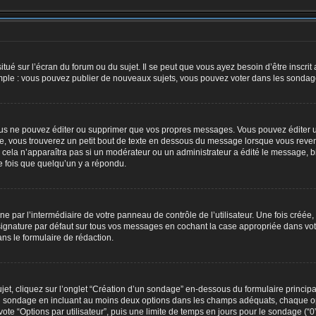
tué sur l’écran du forum ou du sujet. Il se peut que vous ayez besoin d’être inscri
mple : vous pouvez publier de nouveaux sujets, vous pouvez voter dans les sondage
us ne pouvez éditer ou supprimer que vos propres messages. Vous pouvez éditer u
, vous trouverez un petit bout de texte en dessous du message lorsque vous reven
; cela n’apparaîtra pas si un modérateur ou un administrateur a édité le message, bi
 fois que quelqu’un y a répondu.
e par l’intermédiaire de votre panneau de contrôle de l’utilisateur. Une fois créé
ignature par défaut sur tous vos messages en cochant la case appropriée dans votre 
ns le formulaire de rédaction.
, cliquez sur l’onglet “Création d’un sondage” en-dessous du formulaire principal 
e du sondage en incluant au moins deux options dans les champs adéquats, chaque o
te “Options par utilisateur”, puis une limite de temps en jours pour le sondage (“0” 