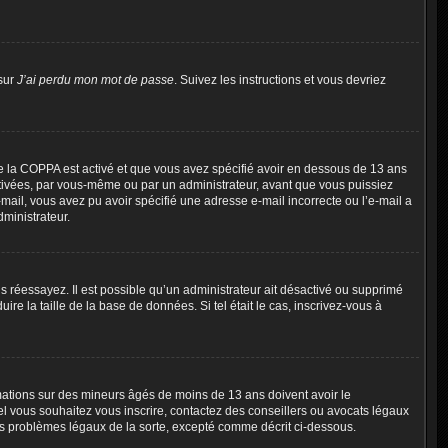
 sur
J’ai perdu mon mot de passe
. Suivez les instructions et vous devriez
t de la COPPA est activé et que vous avez spécifié avoir en dessous de 13 ans
activées, par vous-même ou par un administrateur, avant que vous puissiez
e-mail, vous avez pu avoir spécifié une adresse e-mail incorrecte ou l’e-mail a
ministrateur.
uis réessayez. Il est possible qu’un administrateur ait désactivé ou supprimé
e la taille de la base de données. Si tel était le cas, inscrivez-vous à
ormations sur des mineurs âgés de moins de 13 ans doivent avoir le
uel vous souhaitez vous inscrire, contactez des conseillers ou avocats légaux
es problèmes légaux de la sorte, excepté comme décrit ci-dessous.