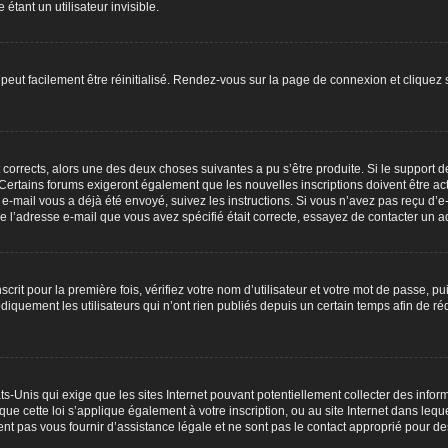
ant un utilisateur invisible.
peut facilement être réinitialisé. Rendez-vous sur la page de connexion et cliquez
nt corrects, alors une des deux choses suivantes a pu s’être produite. Si le suppor
. Certains forums exigeront également que les nouvelles inscriptions doivent être 
 un e-mail vous a déjà été envoyé, suivez les instructions. Si vous n’avez pas reçu d’
e l’adresse e-mail que vous avez spécifié était correcte, essayez de contacter un ad
rit pour la première fois, vérifiez votre nom d’utilisateur et votre mot de passe, p
ement les utilisateurs qui n’ont rien publiés depuis un certain temps afin de réduir
ats-Unis qui exige que les sites Internet pouvant potentiellement collecter des inf
ue cette loi s’applique également à votre inscription, ou au site Internet dans leq
nt pas vous fournir d’assistance légale et ne sont pas le contact approprié pour d