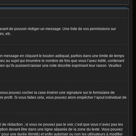
t avant de pouvoir rédiger un message. Une liste de vos permissions sur
s, etc.
n message en cliquant le bouton adéquat, parfois dans une limite de temps
ez au sujet qui énumère le nombre de fois que vous l’avez édité, contenant
en qu’ils puissent laisser une note discrète exprimant leur raison. Veuillez
e, vous pouvez cocher la case
Insérer une signature
sur le formulaire de
profil. Si vous faites cela, vous pouvez alors empêcher l’ajout individuel de
de rédaction ; si vous ne pouvez pas le voir, c’est que vous n’avez pas les
ption devant être dans une ligne séparée de la zone du texte. Vous pouvez
pour une durée illimité) et enfin autoriser ou non les utilisateurs à modifier