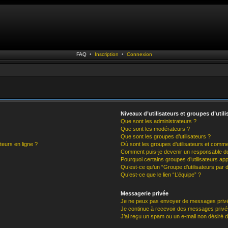
FAQ
•
Inscription
•
Connexion
Niveaux d’utilisateurs et groupes d’utili
Que sont les administrateurs ?
Que sont les modérateurs ?
Que sont les groupes d’utilisateurs ?
teurs en ligne ?
Où sont les groupes d’utilisateurs et comme
Comment puis-je devenir un responsable d
Pourquoi certains groupes d’utilisateurs ap
Qu’est-ce qu’un “Groupe d’utilisateurs par d
Qu’est-ce que le lien “L’équipe” ?
Messagerie privée
Je ne peux pas envoyer de messages privé
Je continue à recevoir des messages privés 
J’ai reçu un spam ou un e-mail non désiré d