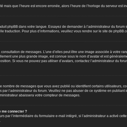
été mais que l’heure est encore erronée, alors l’heure de l’horloge du serveur est inc
traduit phpBB dans votre langue. Essayez de demander à l’administrateur du forum s’i
elle traduction. Pour plus d’informations, veuillez vous rendre sur le site de phpBB.
la consultation de messages. L’une d’elles peut être une image associée à votre ran
uellement une plus grande image, est connue sous le nom d’avatar et est généraleme
position. Si vous ne pouvez pas utiliser d’avatars, contactez l’administrateur du for
 le nombre de messages que vous avez publié ou identifient certains utilisateurs, c
lés par l’administrateur du forum. Veuillez ne pas abuser de ce système en publian
ministrateur abaissera votre compteur de messages.
 de me connecter ?
urs par l’intermédiaire du formulaire e-mail intégré, si l’administrateur a activé cett
.