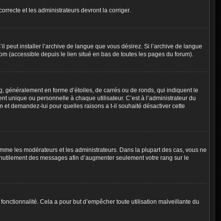
orrecte et les administrateurs devront la corriger.
l peut installer l’archive de langue que vous désirez. Si l’archive de langue
com (accessible depuis le lien situé en bas de toutes les pages du forum).
g, généralement en forme d’étoiles, de carrés ou de ronds, qui indiquent le
nt unique ou personnelle à chaque utilisateur. C’est à l’administrateur du
um et demandez-lui pour quelles raisons a t-il souhaité désactiver cette
omme les modérateurs et les administrateurs. Dans la plupart des cas, vous ne
t inutilement des messages afin d’augmenter seulement votre rang sur le
e fonctionnalité. Cela a pour but d’empêcher toute utilisation malveillante du