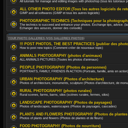
All tutorials for manage and editing images with photoshop (tous les tutoriaux
ALL OTHER PHOTO EDITOR (Tous les autres logiciels de ret
GIMP and all softwares (GIMP et tous les autres logiciels)
PHOTOGRAPHIC TECHNICS (Techniques pour la photographi
The technics to succeed and enhance your photos. Exchange tips, advice. (la 
Echanger des astuces, donner des conseils)
YOUR PHOTO GALLERIES (VOS GALLERIES PHOTOS)
!!! POST PHOTOS, THE BEST PRACTICES (publier des photos, 
How to post new topics (Comment créer de nouveaux topic)
ANIMALS PHOTOGRAPHY (photos d'animaux)
ALL ANIMALS PICTURES (Toutes les photos d'animaux)
PEOPLE PHOTOGRAPHY (Photos de personnes)
PORTRAITS, FAMILY, FRIENDS IN ACTION (Portraits, famille, amis en action
URBAN PHOTOGRAPHY (Photos d'architecture)
Photos of architecture, monuments, sculpture (Photos d'architecture, de mon
RURAL PHOTOGRAPHY (photos rurales)
Rural scenes, farms, barns, silos (scènes rurales, fermes, silos)
LANDSCAPE PHOTOGRAPHY (Photos de paysages)
Photos of landscapes, waterscapes (Photos de paysages, cascades)
PLANTS AND FLOWERS PHOTOGRAPHY (Photos de plantes et
Photos of plants and flowers (Photos de plantes et de fleurs)
FOOD PHOTOGRAPHY (Photos de nourriture)