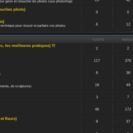
 pour gérer et retoucher les photos sous photoshop)
ouches photo)
0
0
e)
6
12
technique pour réussir et parfaire vos photos.
SUJETS
MESSA
les meilleures pratiques) !!!
2
2
117
370
8
36
)
18
49
uments, de sculptures)
3
7
46
172
 fleurs)
9
37