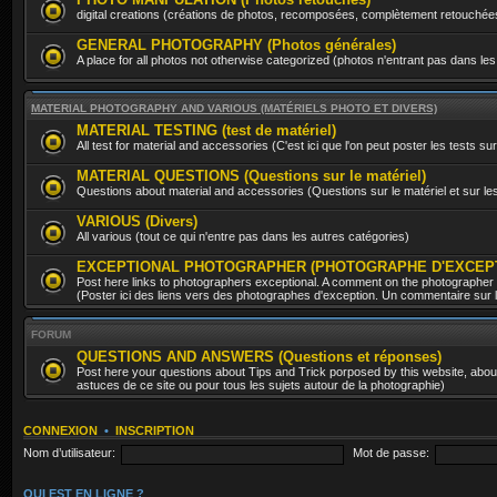
digital creations (créations de photos, recomposées, complètement retouchée
GENERAL PHOTOGRAPHY (Photos générales)
A place for all photos not otherwise categorized (photos n'entrant pas dans les
MATERIAL PHOTOGRAPHY AND VARIOUS (MATÉRIELS PHOTO ET DIVERS)
MATERIAL TESTING (test de matériel)
All test for material and accessories (C'est ici que l'on peut poster les tests sur
MATERIAL QUESTIONS (Questions sur le matériel)
Questions about material and accessories (Questions sur le matériel et sur l
VARIOUS (Divers)
All various (tout ce qui n'entre pas dans les autres catégories)
EXCEPTIONAL PHOTOGRAPHER (PHOTOGRAPHE D'EXCEP
Post here links to photographers exceptional. A comment on the photographer
(Poster ici des liens vers des photographes d'exception. Un commentaire sur le
FORUM
QUESTIONS AND ANSWERS (Questions et réponses)
Post here your questions about Tips and Trick porposed by this website, about 
astuces de ce site ou pour tous les sujets autour de la photographie)
CONNEXION
•
INSCRIPTION
Nom d’utilisateur:
Mot de passe:
QUI EST EN LIGNE ?