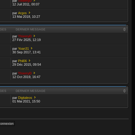
par
ThierryD
12 Juil 2011, 00:07
par
Argos
13 Mai 2018, 10:27
GES
DERNIER MESSAGE
par
ThierryD
27 Fév 2025, 12:19
par
Yoan31
30 Sep 2017, 13:41
par
Phil06
29 Déc 2015, 09:54
par
ThierryD
12 Oct 2019, 16:47
GES
DERNIER MESSAGE
par
Digitaleos
01 Mai 2021, 15:50