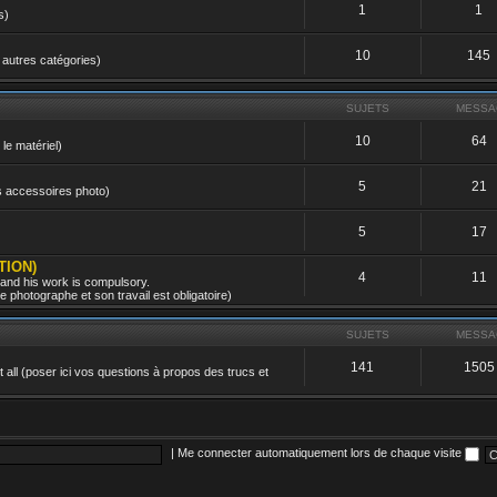
1
1
s)
10
145
 autres catégories)
SUJETS
MESSA
10
64
 le matériel)
5
21
es accessoires photo)
5
17
TION)
4
11
 and his work is compulsory.
 photographe et son travail est obligatoire)
SUJETS
MESSA
141
1505
all (poser ici vos questions à propos des trucs et
|
Me connecter automatiquement lors de chaque visite