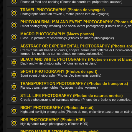
Photos of food and cooking (Photos de nourriture, préparation, cuisson)
TRAVEL PHOTOGRAPHY (Photos de voyages)
Photographs taken on travels (Photos prises lors de voyages)
PHOTOJOURNALISM AND EVENT PHOTOGRAPHY (Photos d'évè
Street photography, wedding and social event photography (Photos de rue, d
MACRO PHOTOGRAPHY (Macro photos)
Close-up pictures of small things (Photos de macro photographie)
ABSTRACT OR EXPERIMENTAL PHOTOGRAPHY (Photos abstra
Creative visuals based on colors, shapes, forms and patterns or Unconventio
formes, les motifs ou sur les photos non conventionnelles)
BLACK AND WHITE PHOTOGRAPHY (Photos en noir et blanc
Black and white photography (Photos en noir et blanc)
SPORT PHOTOGRAPHY (Photos de sport)
Sport event photography (Photos d'évènements sportifs)
TRANSPORTATION PHOTOGRAPHY (Photos de transports)
Planes, trains, automobiles (Aviations, trains, voitures)
STILL LIFE PHOTOGRAPHY (Photos de natures mortes)
Creative photographs of inanimate objects (Photos de créations personnelles,
NIGHT PHOTOGRAPHY (Photos de nuit)
Night and low light photographs (Photos de nuit, en lumière basse, ou en clair
HDR PHOTOGRAPHY (Photos HDR)
high dynamic range photography (Photos HDR)
PHOTO MANPULATION (Photos retouchés)