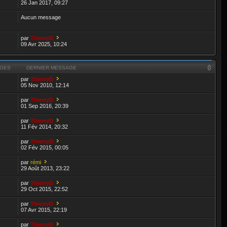
26 Jan 2017, 09:27
Aucun message
par
ThierryD
09 Avr 2025, 10:24
GES
DERNIER MESSAGE
par
ThierryD
05 Nov 2010, 12:14
par
ThierryD
01 Sep 2016, 20:39
par
ThierryD
11 Fév 2014, 20:32
par
ThierryD
02 Fév 2015, 00:05
par
rémi
29 Août 2013, 23:22
par
ThierryD
29 Oct 2015, 22:52
par
ThierryD
07 Avr 2015, 22:19
par
ThierryD