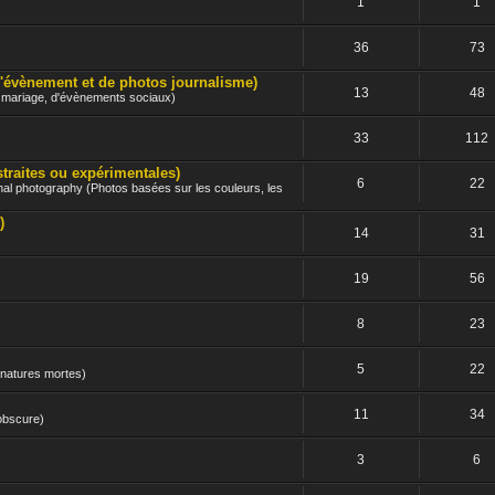
1
1
36
73
nement et de photos journalisme)
13
48
e mariage, d'évènements sociaux)
33
112
ites ou expérimentales)
6
22
nal photography (Photos basées sur les couleurs, les
)
14
31
19
56
8
23
5
22
 natures mortes)
11
34
 obscure)
3
6