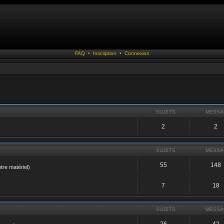
FAQ
•
Inscription
•
Connexion
SUJETS
MESSA
2
2
SUJETS
MESSA
55
148
tre matériel)
7
18
SUJETS
MESSA
26
42