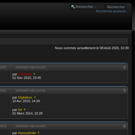
Recherche avancée
Nous sommes actuellement le 08 Août 2026, 10:39
GES
DERNIER MESSAGE
par
ThierryD
01 Nov 2010, 23:45
GES
DERNIER MESSAGE
par
Digitaleos
10 Avr 2019, 14:34
par
fré
01 Mars 2014, 10:28
GES
DERNIER MESSAGE
par
HannaSmith