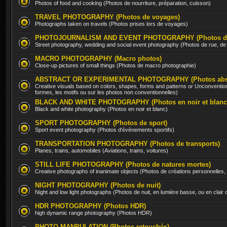
Photos of food and cooking (Photos de nourriture, préparation, cuisson)
TRAVEL PHOTOGRAPHY (Photos de voyages)
Photographs taken on travels (Photos prises lors de voyages)
PHOTOJOURNALISM AND EVENT PHOTOGRAPHY (Photos d'évè
Street photography, wedding and social event photography (Photos de rue, d
MACRO PHOTOGRAPHY (Macro photos)
Close-up pictures of small things (Photos de macro photographie)
ABSTRACT OR EXPERIMENTAL PHOTOGRAPHY (Photos abstra
Creative visuals based on colors, shapes, forms and patterns or Unconventio
formes, les motifs ou sur les photos non conventionnelles)
BLACK AND WHITE PHOTOGRAPHY (Photos en noir et blanc
Black and white photography (Photos en noir et blanc)
SPORT PHOTOGRAPHY (Photos de sport)
Sport event photography (Photos d'évènements sportifs)
TRANSPORTATION PHOTOGRAPHY (Photos de transports)
Planes, trains, automobiles (Aviations, trains, voitures)
STILL LIFE PHOTOGRAPHY (Photos de natures mortes)
Creative photographs of inanimate objects (Photos de créations personnelles,
NIGHT PHOTOGRAPHY (Photos de nuit)
Night and low light photographs (Photos de nuit, en lumière basse, ou en clair
HDR PHOTOGRAPHY (Photos HDR)
high dynamic range photography (Photos HDR)
PHOTO MANPULATION (Photos retouchés)