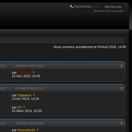
Recherche avancée
Nous sommes actuellement le 09 Août 2026, 14:06
GES
DERNIER MESSAGE
par
ThierryD
01 Nov 2010, 23:45
GES
DERNIER MESSAGE
par
Digitaleos
10 Avr 2019, 14:34
par
fré
01 Mars 2014, 10:28
GES
DERNIER MESSAGE
par
HannaSmith