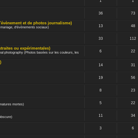
1
1
36
73
nement et de photos journalisme)
13
48
e mariage, d'évènements sociaux)
33
112
ites ou expérimentales)
6
22
nal photography (Photos basées sur les couleurs, les
)
14
31
19
56
8
23
5
22
 natures mortes)
11
34
 obscure)
3
6