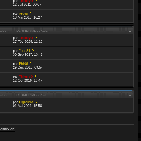
par
ThierryD
12 Juil 2011, 00:07
par
Argos
13 Mai 2018, 10:27
GES
DERNIER MESSAGE
par
ThierryD
27 Fév 2025, 12:19
par
Yoan31
30 Sep 2017, 13:41
par
Phil06
29 Déc 2015, 09:54
par
ThierryD
12 Oct 2019, 16:47
GES
DERNIER MESSAGE
par
Digitaleos
01 Mai 2021, 15:50