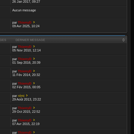
26 Jan 2017, 09:27
Aucun message
par
ThierryD
09 Avr 2025, 10:24
GES
DERNIER MESSAGE
par
ThierryD
05 Nov 2010, 12:14
par
ThierryD
01 Sep 2016, 20:39
par
ThierryD
11 Fév 2014, 20:32
par
ThierryD
02 Fév 2015, 00:05
par
rémi
29 Août 2013, 23:22
par
ThierryD
29 Oct 2015, 22:52
par
ThierryD
07 Avr 2015, 22:19
par
ThierryD