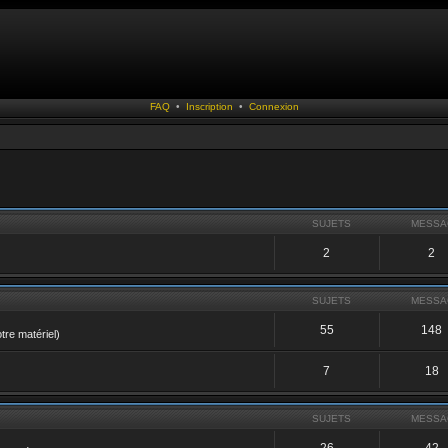
FAQ
•
Inscription
•
Connexion
SUJETS
MESSA
2
2
SUJETS
MESSA
55
148
tre matériel)
7
18
SUJETS
MESSA
26
42