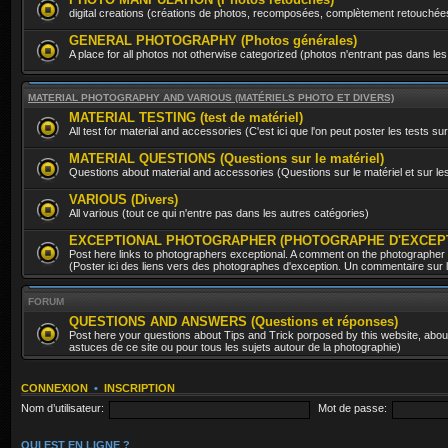
digital creations (créations de photos, recomposées, complètement retouchée
GENERAL PHOTOGRAPHY (Photos générales)
A place for all photos not otherwise categorized (photos n'entrant pas dans les
MATERIAL PHOTOGRAPHY AND VARIOUS (MATÉRIELS PHOTO ET DIVERS)
MATERIAL TESTING (test de matériel)
All test for material and accessories (C'est ici que l'on peut poster les tests sur
MATERIAL QUESTIONS (Questions sur le matériel)
Questions about material and accessories (Questions sur le matériel et sur l
VARIOUS (Divers)
All various (tout ce qui n'entre pas dans les autres catégories)
EXCEPTIONAL PHOTOGRAPHER (PHOTOGRAPHE D'EXCEP
Post here links to photographers exceptional. A comment on the photographer
(Poster ici des liens vers des photographes d'exception. Un commentaire sur le
FORUM
QUESTIONS AND ANSWERS (Questions et réponses)
Post here your questions about Tips and Trick porposed by this website, about 
astuces de ce site ou pour tous les sujets autour de la photographie)
CONNEXION
•
INSCRIPTION
Nom d’utilisateur:
Mot de passe:
QUI EST EN LIGNE ?