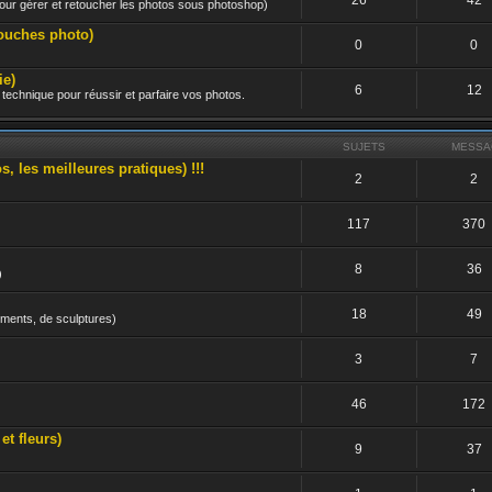
 pour gérer et retoucher les photos sous photoshop)
ouches photo)
0
0
e)
6
12
technique pour réussir et parfaire vos photos.
SUJETS
MESSA
les meilleures pratiques) !!!
2
2
117
370
8
36
)
18
49
uments, de sculptures)
3
7
46
172
 fleurs)
9
37