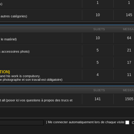
1
1
s)
10
145
 autres catégories)
SUJETS
MESSA
10
64
 le matériel)
5
21
es accessoires photo)
5
17
TION)
4
11
 and his work is compulsory.
 photographe et son travail est obligatoire)
SUJETS
MESSA
141
1505
all (poser ici vos questions à propos des trucs et
|
Me connecter automatiquement lors de chaque visite