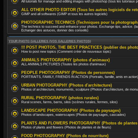
All tutorials for manage and editing images with photoshop (tous les tutoriaux
ALL OTHER PHOTO EDITOR (Tous les autres logiciels de ret
GIMP and all softwares (GIMP et tous les autres logiciels)
PHOTOGRAPHIC TECHNICS (Techniques pour la photographi
The technics to succeed and enhance your photos. Exchange tips, advice. (la 
Echanger des astuces, donner des conseils)
YOUR PHOTO GALLERIES (VOS GALLERIES PHOTOS)
!!! POST PHOTOS, THE BEST PRACTICES (publier des photos, 
How to post new topics (Comment créer de nouveaux topic)
ANIMALS PHOTOGRAPHY (photos d'animaux)
ALL ANIMALS PICTURES (Toutes les photos d'animaux)
PEOPLE PHOTOGRAPHY (Photos de personnes)
PORTRAITS, FAMILY, FRIENDS IN ACTION (Portraits, famille, amis en action
URBAN PHOTOGRAPHY (Photos d'architecture)
Photos of architecture, monuments, sculpture (Photos d'architecture, de mon
RURAL PHOTOGRAPHY (photos rurales)
Rural scenes, farms, barns, silos (scènes rurales, fermes, silos)
LANDSCAPE PHOTOGRAPHY (Photos de paysages)
Photos of landscapes, waterscapes (Photos de paysages, cascades)
PLANTS AND FLOWERS PHOTOGRAPHY (Photos de plantes et
Photos of plants and flowers (Photos de plantes et de fleurs)
FOOD PHOTOGRAPHY (Photos de nourriture)