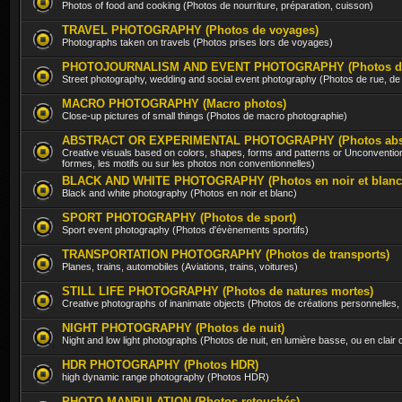
Photos of food and cooking (Photos de nourriture, préparation, cuisson)
TRAVEL PHOTOGRAPHY (Photos de voyages)
Photographs taken on travels (Photos prises lors de voyages)
PHOTOJOURNALISM AND EVENT PHOTOGRAPHY (Photos d'évè
Street photography, wedding and social event photography (Photos de rue, d
MACRO PHOTOGRAPHY (Macro photos)
Close-up pictures of small things (Photos de macro photographie)
ABSTRACT OR EXPERIMENTAL PHOTOGRAPHY (Photos abstra
Creative visuals based on colors, shapes, forms and patterns or Unconventio
formes, les motifs ou sur les photos non conventionnelles)
BLACK AND WHITE PHOTOGRAPHY (Photos en noir et blanc
Black and white photography (Photos en noir et blanc)
SPORT PHOTOGRAPHY (Photos de sport)
Sport event photography (Photos d'évènements sportifs)
TRANSPORTATION PHOTOGRAPHY (Photos de transports)
Planes, trains, automobiles (Aviations, trains, voitures)
STILL LIFE PHOTOGRAPHY (Photos de natures mortes)
Creative photographs of inanimate objects (Photos de créations personnelles,
NIGHT PHOTOGRAPHY (Photos de nuit)
Night and low light photographs (Photos de nuit, en lumière basse, ou en clair
HDR PHOTOGRAPHY (Photos HDR)
high dynamic range photography (Photos HDR)
PHOTO MANPULATION (Photos retouchés)