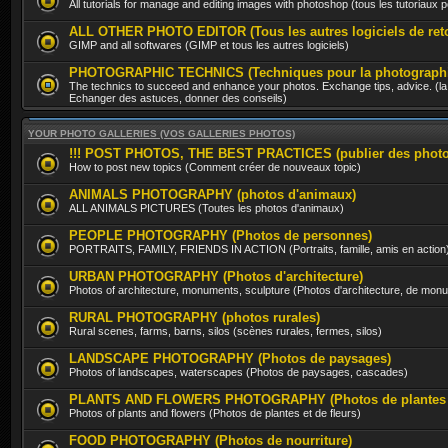
All tutorials for manage and editing images with photoshop (tous les tutoriaux
ALL OTHER PHOTO EDITOR (Tous les autres logiciels de ret
GIMP and all softwares (GIMP et tous les autres logiciels)
PHOTOGRAPHIC TECHNICS (Techniques pour la photographi
The technics to succeed and enhance your photos. Exchange tips, advice. (la 
Echanger des astuces, donner des conseils)
YOUR PHOTO GALLERIES (VOS GALLERIES PHOTOS)
!!! POST PHOTOS, THE BEST PRACTICES (publier des photos, 
How to post new topics (Comment créer de nouveaux topic)
ANIMALS PHOTOGRAPHY (photos d'animaux)
ALL ANIMALS PICTURES (Toutes les photos d'animaux)
PEOPLE PHOTOGRAPHY (Photos de personnes)
PORTRAITS, FAMILY, FRIENDS IN ACTION (Portraits, famille, amis en action
URBAN PHOTOGRAPHY (Photos d'architecture)
Photos of architecture, monuments, sculpture (Photos d'architecture, de mon
RURAL PHOTOGRAPHY (photos rurales)
Rural scenes, farms, barns, silos (scènes rurales, fermes, silos)
LANDSCAPE PHOTOGRAPHY (Photos de paysages)
Photos of landscapes, waterscapes (Photos de paysages, cascades)
PLANTS AND FLOWERS PHOTOGRAPHY (Photos de plantes et
Photos of plants and flowers (Photos de plantes et de fleurs)
FOOD PHOTOGRAPHY (Photos de nourriture)