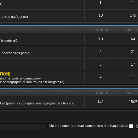
1
1
s)
10
145
 autres catégories)
SUJETS
MESSA
10
64
 le matériel)
5
21
es accessoires photo)
5
17
TION)
4
11
 and his work is compulsory.
 photographe et son travail est obligatoire)
SUJETS
MESSA
141
1505
all (poser ici vos questions à propos des trucs et
|
Me connecter automatiquement lors de chaque visite