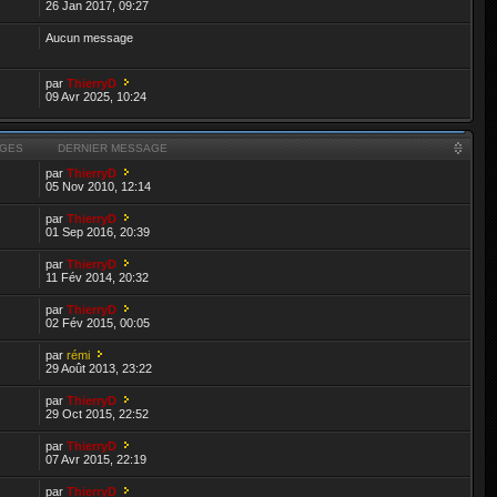
26 Jan 2017, 09:27
Aucun message
par
ThierryD
09 Avr 2025, 10:24
GES
DERNIER MESSAGE
par
ThierryD
05 Nov 2010, 12:14
par
ThierryD
01 Sep 2016, 20:39
par
ThierryD
11 Fév 2014, 20:32
par
ThierryD
02 Fév 2015, 00:05
par
rémi
29 Août 2013, 23:22
par
ThierryD
29 Oct 2015, 22:52
par
ThierryD
07 Avr 2015, 22:19
par
ThierryD