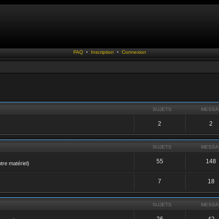
FAQ
•
Inscription
•
Connexion
SUJETS
MESSA
2
2
SUJETS
MESSA
55
148
tre matériel)
7
18
SUJETS
MESSA
26
42