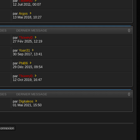
par
ThierryD
12 Juil 2011, 00:07
par
Argos
13 Mai 2018, 10:27
GES
DERNIER MESSAGE
par
ThierryD
27 Fév 2025, 12:19
par
Yoan31
30 Sep 2017, 13:41
par
Phil06
29 Déc 2015, 09:54
par
ThierryD
12 Oct 2019, 16:47
GES
DERNIER MESSAGE
par
Digitaleos
01 Mai 2021, 15:50