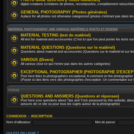
digital creations (créations de photos, recomposées, complètement retouchée
GENERAL PHOTOGRAPHY (Photos générales)
A place for all photos not otherwise categorized (photos n'entrant pas dans les
MATERIAL PHOTOGRAPHY AND VARIOUS (MATÉRIELS PHOTO ET DIVERS)
MATERIAL TESTING (test de matériel)
All test for material and accessories (C'est ici que l'on peut poster les tests sur
MATERIAL QUESTIONS (Questions sur le matériel)
Questions about material and accessories (Questions sur le matériel et sur l
VARIOUS (Divers)
All various (tout ce qui n'entre pas dans les autres catégories)
EXCEPTIONAL PHOTOGRAPHER (PHOTOGRAPHE D'EXCEP
Post here links to photographers exceptional. A comment on the photographer
(Poster ici des liens vers des photographes d'exception. Un commentaire sur le
FORUM
QUESTIONS AND ANSWERS (Questions et réponses)
Post here your questions about Tips and Trick porposed by this website, about 
astuces de ce site ou pour tous les sujets autour de la photographie)
CONNEXION
•
INSCRIPTION
Nom d’utilisateur:
Mot de passe:
QUI EST EN LIGNE ?