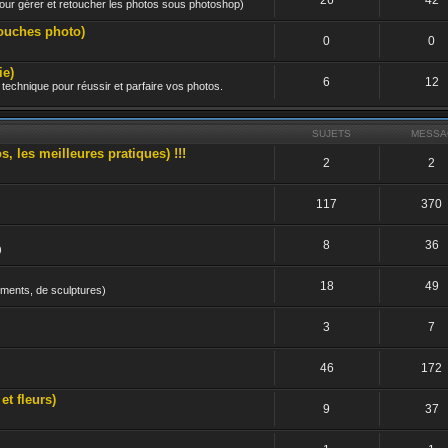
 pour gérer et retoucher les photos sous photoshop)
ouches photo)
0
0
e)
6
12
technique pour réussir et parfaire vos photos.
SUJETS
MESSA
les meilleures pratiques) !!!
2
2
117
370
8
36
)
18
49
uments, de sculptures)
3
7
46
172
 fleurs)
9
37