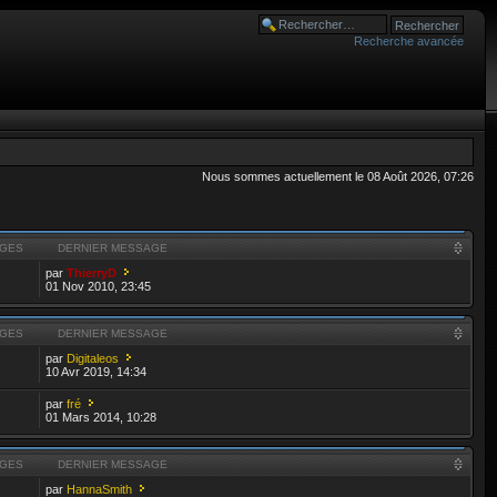
Recherche avancée
Nous sommes actuellement le 08 Août 2026, 07:26
GES
DERNIER MESSAGE
par
ThierryD
01 Nov 2010, 23:45
GES
DERNIER MESSAGE
par
Digitaleos
10 Avr 2019, 14:34
par
fré
01 Mars 2014, 10:28
GES
DERNIER MESSAGE
par
HannaSmith