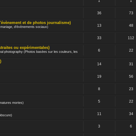
1
1
36
73
nement et de photos journalisme)
13
48
e mariage, d'évènements sociaux)
33
112
ites ou expérimentales)
6
22
nal photography (Photos basées sur les couleurs, les
)
14
31
19
56
8
23
5
22
 natures mortes)
11
34
 obscure)
3
6