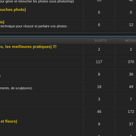
 pour gérer et retoucher les photos sous photoshop)
ouches photo)
0
0
e)
6
12
technique pour réussir et parfaire vos photos.
SUJETS
MESSA
les meilleures pratiques) !!!
2
2
117
370
8
36
)
18
49
uments, de sculptures)
3
7
46
172
 fleurs)
9
37