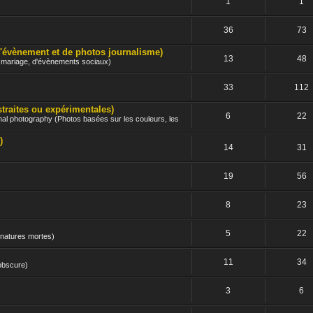
1
1
36
73
nement et de photos journalisme)
13
48
e mariage, d'évènements sociaux)
33
112
ites ou expérimentales)
6
22
nal photography (Photos basées sur les couleurs, les
)
14
31
19
56
8
23
5
22
 natures mortes)
11
34
 obscure)
3
6