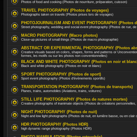
Photos of food and cooking (Photos de nourriture, préparation, cuisson)
TRAVEL PHOTOGRAPHY (Photos de voyages)
Photographs taken on travels (Photos prises lors de voyages)
PHOTOJOURNALISM AND EVENT PHOTOGRAPHY (Photos d'évè
Street photography, wedding and social event photography (Photos de rue, d
MACRO PHOTOGRAPHY (Macro photos)
Close-up pictures of small things (Photos de macro photographie)
ABSTRACT OR EXPERIMENTAL PHOTOGRAPHY (Photos abstra
Creative visuals based on colors, shapes, forms and patterns or Unconventio
formes, les motifs ou sur les photos non conventionnelles)
BLACK AND WHITE PHOTOGRAPHY (Photos en noir et blanc
Black and white photography (Photos en noir et blanc)
SPORT PHOTOGRAPHY (Photos de sport)
Sport event photography (Photos d'évènements sportifs)
TRANSPORTATION PHOTOGRAPHY (Photos de transports)
Planes, trains, automobiles (Aviations, trains, voitures)
STILL LIFE PHOTOGRAPHY (Photos de natures mortes)
Creative photographs of inanimate objects (Photos de créations personnelles,
NIGHT PHOTOGRAPHY (Photos de nuit)
Night and low light photographs (Photos de nuit, en lumière basse, ou en clair
HDR PHOTOGRAPHY (Photos HDR)
high dynamic range photography (Photos HDR)
PHOTO MANPULATION (Photos retouchés)