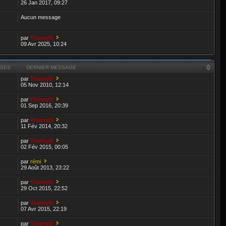
26 Jan 2017, 09:27
Aucun message
par
ThierryD
09 Avr 2025, 10:24
GES
DERNIER MESSAGE
par
ThierryD
05 Nov 2010, 12:14
par
ThierryD
01 Sep 2016, 20:39
par
ThierryD
11 Fév 2014, 20:32
par
ThierryD
02 Fév 2015, 00:05
par
rémi
29 Août 2013, 23:22
par
ThierryD
29 Oct 2015, 22:52
par
ThierryD
07 Avr 2015, 22:19
par
ThierryD