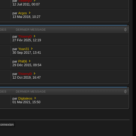
par
ThierryD
12 Juil 2011, 00:07
par
Argos
13 Mai 2018, 10:27
GES
DERNIER MESSAGE
par
ThierryD
27 Fév 2025, 12:19
par
Yoan31
30 Sep 2017, 13:41
par
Phil06
29 Déc 2015, 09:54
par
ThierryD
12 Oct 2019, 16:47
GES
DERNIER MESSAGE
par
Digitaleos
01 Mai 2021, 15:50