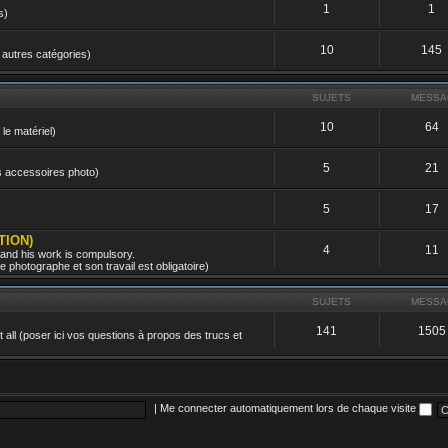
1
1
s)
10
145
 autres catégories)
SUJETS
MESSA
10
64
 le matériel)
5
21
es accessoires photo)
5
17
TION)
4
11
 and his work is compulsory.
 photographe et son travail est obligatoire)
SUJETS
MESSA
141
1505
all (poser ici vos questions à propos des trucs et
|
Me connecter automatiquement lors de chaque visite