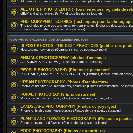
All tutorials for manage and editing images with photoshop (tous les tutoriaux
ALL OTHER PHOTO EDITOR (Tous les autres logiciels de ret
GIMP and all softwares (GIMP et tous les autres logiciels)
PHOTOGRAPHIC TECHNICS (Techniques pour la photographi
The technics to succeed and enhance your photos. Exchange tips, advice. (la 
Echanger des astuces, donner des conseils)
YOUR PHOTO GALLERIES (VOS GALLERIES PHOTOS)
!!! POST PHOTOS, THE BEST PRACTICES (publier des photos, 
How to post new topics (Comment créer de nouveaux topic)
ANIMALS PHOTOGRAPHY (photos d'animaux)
ALL ANIMALS PICTURES (Toutes les photos d'animaux)
PEOPLE PHOTOGRAPHY (Photos de personnes)
PORTRAITS, FAMILY, FRIENDS IN ACTION (Portraits, famille, amis en action
URBAN PHOTOGRAPHY (Photos d'architecture)
Photos of architecture, monuments, sculpture (Photos d'architecture, de mon
RURAL PHOTOGRAPHY (photos rurales)
Rural scenes, farms, barns, silos (scènes rurales, fermes, silos)
LANDSCAPE PHOTOGRAPHY (Photos de paysages)
Photos of landscapes, waterscapes (Photos de paysages, cascades)
PLANTS AND FLOWERS PHOTOGRAPHY (Photos de plantes et
Photos of plants and flowers (Photos de plantes et de fleurs)
FOOD PHOTOGRAPHY (Photos de nourriture)