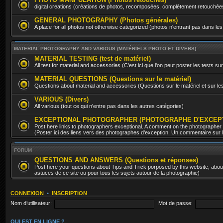
digital creations (créations de photos, recomposées, complètement retouchée
GENERAL PHOTOGRAPHY (Photos générales)
A place for all photos not otherwise categorized (photos n'entrant pas dans les
MATERIAL PHOTOGRAPHY AND VARIOUS (MATÉRIELS PHOTO ET DIVERS)
MATERIAL TESTING (test de matériel)
All test for material and accessories (C'est ici que l'on peut poster les tests sur
MATERIAL QUESTIONS (Questions sur le matériel)
Questions about material and accessories (Questions sur le matériel et sur l
VARIOUS (Divers)
All various (tout ce qui n'entre pas dans les autres catégories)
EXCEPTIONAL PHOTOGRAPHER (PHOTOGRAPHE D'EXCEP
Post here links to photographers exceptional. A comment on the photographer
(Poster ici des liens vers des photographes d'exception. Un commentaire sur le
FORUM
QUESTIONS AND ANSWERS (Questions et réponses)
Post here your questions about Tips and Trick porposed by this website, about 
astuces de ce site ou pour tous les sujets autour de la photographie)
CONNEXION
•
INSCRIPTION
Nom d’utilisateur:
Mot de passe:
QUI EST EN LIGNE ?