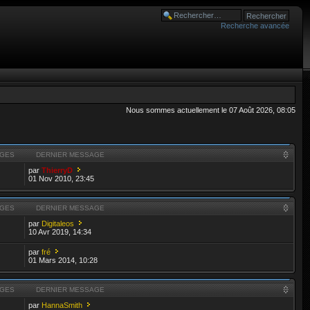
Recherche avancée
Nous sommes actuellement le 07 Août 2026, 08:05
GES
DERNIER MESSAGE
par
ThierryD
01 Nov 2010, 23:45
GES
DERNIER MESSAGE
par
Digitaleos
10 Avr 2019, 14:34
par
fré
01 Mars 2014, 10:28
GES
DERNIER MESSAGE
par
HannaSmith