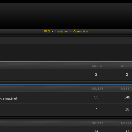
FAQ
•
Inscription
•
Connexion
SUJETS
MESSA
2
2
SUJETS
MESSA
55
148
tre matériel)
7
18
SUJETS
MESSA
26
42