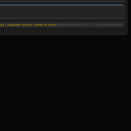
uipe
|
Supprimer tous les cookies du forum
|
Heures au format UTC + 1 heure [ Heure d’été ]