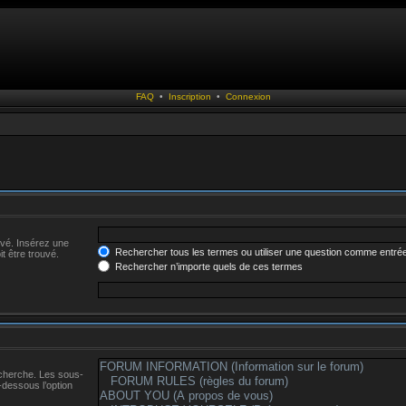
FAQ
•
Inscription
•
Connexion
uvé. Insérez une
Rechercher tous les termes ou utiliser une question comme entré
t être trouvé.
Rechercher n’importe quels de ces termes
echerche. Les sous-
-dessous l’option