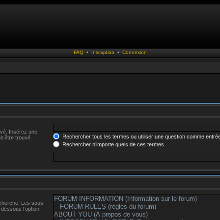
FAQ
•
Inscription
•
Connexion
uvé. Insérez une
Rechercher tous les termes ou utiliser une question comme entré
t être trouvé.
Rechercher n’importe quels de ces termes
echerche. Les sous-
-dessous l’option