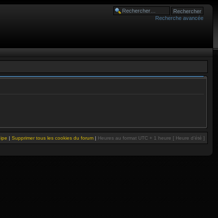
Recherche avancée
uipe
|
Supprimer tous les cookies du forum
|
Heures au format UTC + 1 heure [ Heure d’été ]