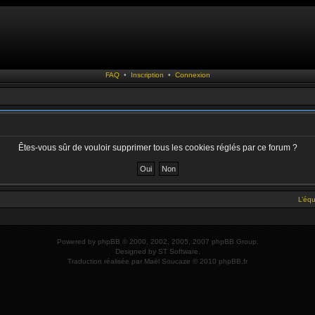
FAQ
•
Inscription
•
Connexion
Êtes-vous sûr de vouloir supprimer tous les cookies réglés par ce forum ?
L’éq
Powered by
phpBB
© 2000, 2002, 2005, 2007 phpBB Group.
Designed by
ST Software
.
Traduction réalisée par
Maël Soucaze
© 2010
phpBB.fr