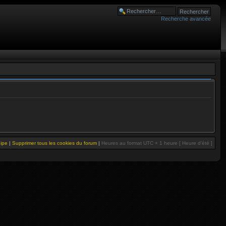
Recherche avancée
uipe
|
Supprimer tous les cookies du forum
|
Heures au format UTC + 1 heure [ Heure d’été ]