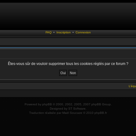
FAQ
•
Inscription
•
Connexion
Êtes-vous sûr de vouloir supprimer tous les cookies réglés par ce forum ?
L’éq
Powered by
phpBB
© 2000, 2002, 2005, 2007 phpBB Group.
Designed by
ST Software
.
Traduction réalisée par
Maël Soucaze
© 2010
phpBB.fr