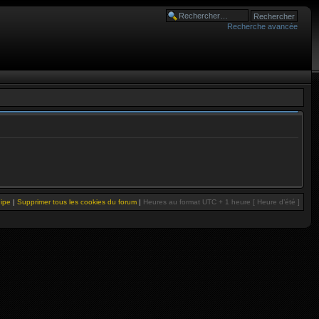
Recherche avancée
uipe
|
Supprimer tous les cookies du forum
|
Heures au format UTC + 1 heure [ Heure d’été ]