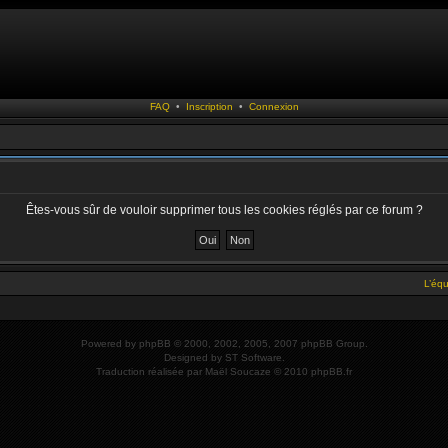
FAQ
•
Inscription
•
Connexion
Êtes-vous sûr de vouloir supprimer tous les cookies réglés par ce forum ?
L’éq
Powered by
phpBB
© 2000, 2002, 2005, 2007 phpBB Group.
Designed by
ST Software
.
Traduction réalisée par
Maël Soucaze
© 2010
phpBB.fr