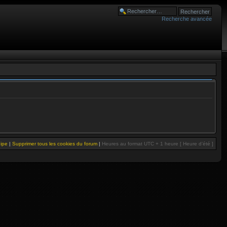
Recherche avancée
uipe
|
Supprimer tous les cookies du forum
|
Heures au format UTC + 1 heure [ Heure d’été ]