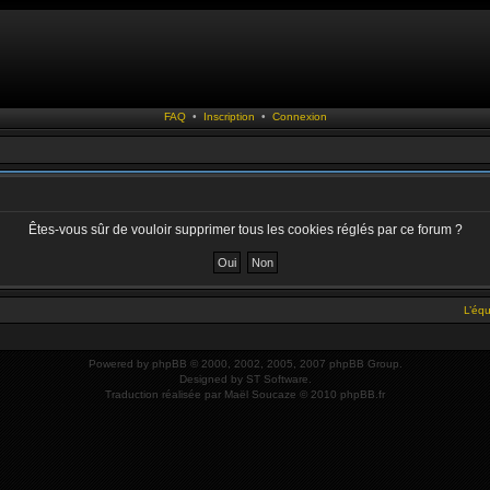
FAQ
•
Inscription
•
Connexion
Êtes-vous sûr de vouloir supprimer tous les cookies réglés par ce forum ?
L’éq
Powered by
phpBB
© 2000, 2002, 2005, 2007 phpBB Group.
Designed by
ST Software
.
Traduction réalisée par
Maël Soucaze
© 2010
phpBB.fr