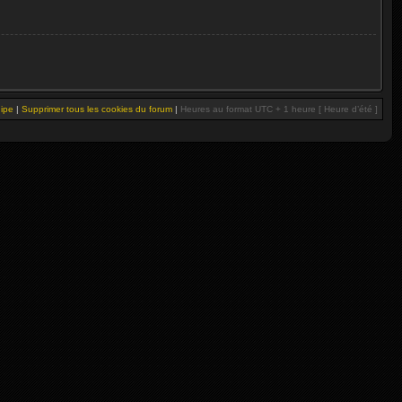
uipe
|
Supprimer tous les cookies du forum
|
Heures au format UTC + 1 heure [ Heure d’été ]