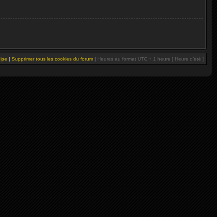
uipe
|
Supprimer tous les cookies du forum
|
Heures au format UTC + 1 heure [ Heure d’été ]