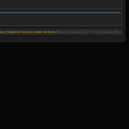
uipe
|
Supprimer tous les cookies du forum
|
Heures au format UTC + 1 heure [ Heure d’été ]