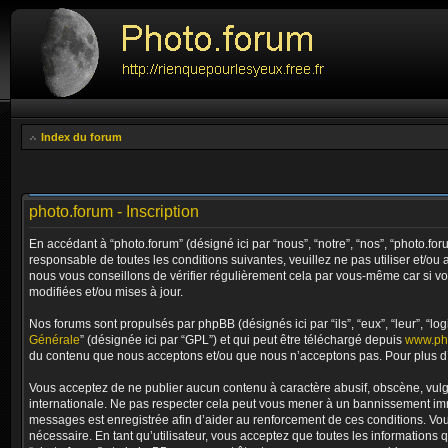
Index du forum
photo.forum - Inscription
En accédant à “photo.forum” (désigné ici par “nous”, “notre”, “nos”, “photo.fo
responsable de toutes les conditions suivantes, veuillez ne pas utiliser et/
nous vous conseillons de vérifier régulièrement cela par vous-même car si vo
modifiées et/ou mises à jour.
Nos forums sont propulsés par phpBB (désignés ici par “ils”, “eux”, “leur”, “
Générale
” (désignée ici par “GPL”) et qui peut être téléchargé depuis
www.ph
du contenu que nous acceptons et/ou que nous n’acceptons pas. Pour plus d’
Vous acceptez de ne publier aucun contenu à caractère abusif, obscène, vulgai
internationale. Ne pas respecter cela peut vous mener à un bannissement immé
messages est enregistrée afin d’aider au renforcement de ces conditions. Vous 
nécessaire. En tant qu’utilisateur, vous acceptez que toutes les informations