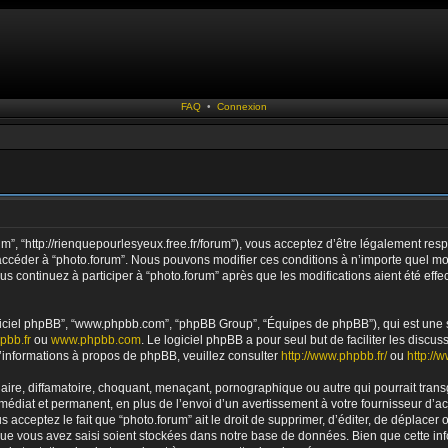
FAQ
•
Connexion
rum”, “http://rienquepourlesyeux.free.fr/forum”), vous acceptez d’être légalement r
ou accéder à “photo.forum”. Nous pouvons modifier ces conditions à n’importe quel 
us continuez à participer à “photo.forum” après que les modifications aient été ef
logiciel phpBB”, “www.phpbb.com”, “phpBB Group”, “Équipes de phpBB”), qui est une s
pbb.fr
ou
www.phpbb.com
. Le logiciel phpBB a pour seul but de faciliter les disc
informations à propos de phpBB, veuillez consulter
http://www.phpbb.fr/
ou
http://
re, diffamatoire, choquant, menaçant, pornographique ou autre qui pourrait transgr
diat et permanent, en plus de l’envoi d’un avertissement à votre fournisseur d’acc
acceptez le fait que “photo.forum” ait le droit de supprimer, d’éditer, de déplacer 
 que vous avez saisi soient stockées dans notre base de données. Bien que cette inf