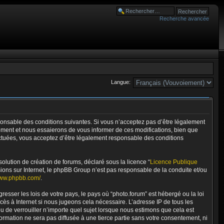
Recherche avancée
Langue:
esponsable des conditions suivantes. Si vous n’acceptez pas d’être légalement
moment et nous essaierons de vous informer de ces modifications, bien que
fectuées, vous acceptez d’être légalement responsable des conditions
olution de création de forums, déclaré sous la licence “
Licence Publique
ussions sur Internet, le phpBB Group n’est pas responsable de la conduite et/ou
www.phpbb.com/
.
esser les lois de votre pays, le pays où “photo.forum” est hébergé ou la loi
ès à Internet si nous jugeons cela nécessaire. L’adresse IP de tous les
ou de verrouiller n’importe quel sujet lorsque nous estimons que cela est
ormation ne sera pas diffusée à une tierce partie sans votre consentement, ni