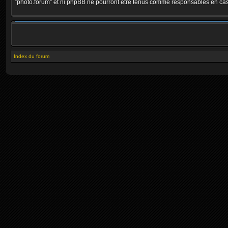
“photo.forum” et ni phpBB ne pourront être tenus comme responsables en cas 
Index du forum