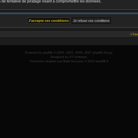
de tentative de piratage visant à compromettre les données.
L’éq
Powered by
phpBB
© 2000, 2002, 2005, 2007 phpBB Group.
Designed by
ST Software
.
Traduction réalisée par
Maël Soucaze
© 2010
phpBB.fr