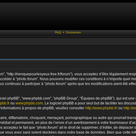
FAQ
•
Connexion
rum”, “http://rienquepourlesyeux.free.fr/forum”), vous acceptez d’être légalement r
ou accéder à “photo.forum”. Nous pouvons modifier ces conditions à n’importe quel 
us continuez à participer à “photo.forum” après que les modifications aient été ef
logiciel phpBB”, “www.phpbb.com”, “phpBB Group”, “Équipes de phpBB”), qui est une s
pbb.fr
ou
www.phpbb.com
. Le logiciel phpBB a pour seul but de faciliter les disc
informations à propos de phpBB, veuillez consulter
http://www.phpbb.fr/
ou
http://
re, diffamatoire, choquant, menaçant, pornographique ou autre qui pourrait transgr
diat et permanent, en plus de l’envoi d’un avertissement à votre fournisseur d’acc
acceptez le fait que “photo.forum” ait le droit de supprimer, d’éditer, de déplacer 
 que vous avez saisi soient stockées dans notre base de données. Bien que cette inf