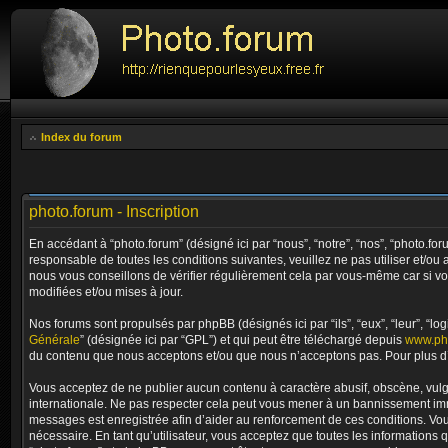
Index du forum
photo.forum - Inscription
En accédant à “photo.forum” (désigné ici par “nous”, “notre”, “nos”, “photo.fo
responsable de toutes les conditions suivantes, veuillez ne pas utiliser et/
nous vous conseillons de vérifier régulièrement cela par vous-même car si vo
modifiées et/ou mises à jour.
Nos forums sont propulsés par phpBB (désignés ici par “ils”, “eux”, “leur”, “
Générale
” (désignée ici par “GPL”) et qui peut être téléchargé depuis
www.ph
du contenu que nous acceptons et/ou que nous n’acceptons pas. Pour plus d’
Vous acceptez de ne publier aucun contenu à caractère abusif, obscène, vulgai
internationale. Ne pas respecter cela peut vous mener à un bannissement immé
messages est enregistrée afin d’aider au renforcement de ces conditions. Vous 
nécessaire. En tant qu’utilisateur, vous acceptez que toutes les informations