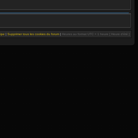
uipe
|
Supprimer tous les cookies du forum
|
Heures au format UTC + 1 heure [ Heure d’été ]