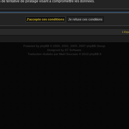
de tentative de piratage visant à compromettre les données.
L’éq
Powered by
phpBB
© 2000, 2002, 2005, 2007 phpBB Group.
Designed by
ST Software
.
Traduction réalisée par
Maël Soucaze
© 2010
phpBB.fr