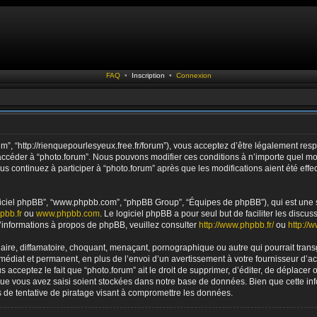
FAQ
•
Inscription
•
Connexion
rum”, “http://rienquepourlesyeux.free.fr/forum”), vous acceptez d’être légalement r
ou accéder à “photo.forum”. Nous pouvons modifier ces conditions à n’importe quel 
us continuez à participer à “photo.forum” après que les modifications aient été ef
logiciel phpBB”, “www.phpbb.com”, “phpBB Group”, “Équipes de phpBB”), qui est une s
pbb.fr
ou
www.phpbb.com
. Le logiciel phpBB a pour seul but de faciliter les disc
informations à propos de phpBB, veuillez consulter
http://www.phpbb.fr/
ou
http://
re, diffamatoire, choquant, menaçant, pornographique ou autre qui pourrait transgr
diat et permanent, en plus de l’envoi d’un avertissement à votre fournisseur d’acc
acceptez le fait que “photo.forum” ait le droit de supprimer, d’éditer, de déplacer 
 que vous avez saisi soient stockées dans notre base de données. Bien que cette inf
de tentative de piratage visant à compromettre les données.