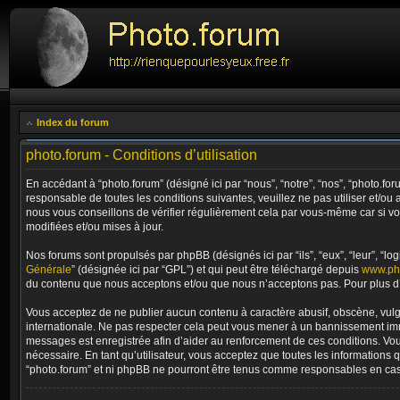
Index du forum
photo.forum - Conditions d’utilisation
En accédant à “photo.forum” (désigné ici par “nous”, “notre”, “nos”, “photo.fo
responsable de toutes les conditions suivantes, veuillez ne pas utiliser et/
nous vous conseillons de vérifier régulièrement cela par vous-même car si vo
modifiées et/ou mises à jour.
Nos forums sont propulsés par phpBB (désignés ici par “ils”, “eux”, “leur”, “
Générale
” (désignée ici par “GPL”) et qui peut être téléchargé depuis
www.ph
du contenu que nous acceptons et/ou que nous n’acceptons pas. Pour plus d’
Vous acceptez de ne publier aucun contenu à caractère abusif, obscène, vulgai
internationale. Ne pas respecter cela peut vous mener à un bannissement immé
messages est enregistrée afin d’aider au renforcement de ces conditions. Vous 
nécessaire. En tant qu’utilisateur, vous acceptez que toutes les informations
“photo.forum” et ni phpBB ne pourront être tenus comme responsables en cas 