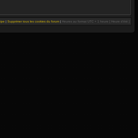
uipe
|
Supprimer tous les cookies du forum
|
Heures au format UTC + 1 heure [ Heure d’été ]