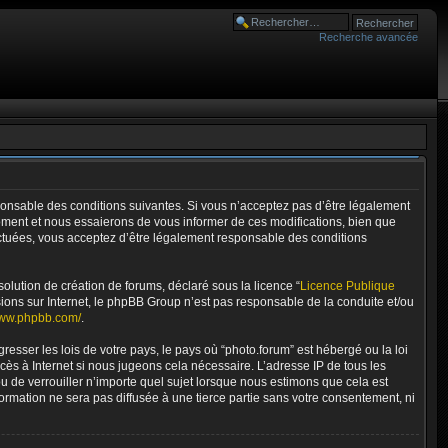
Recherche avancée
esponsable des conditions suivantes. Si vous n’acceptez pas d’être légalement
moment et nous essaierons de vous informer de ces modifications, bien que
fectuées, vous acceptez d’être légalement responsable des conditions
olution de création de forums, déclaré sous la licence “
Licence Publique
ussions sur Internet, le phpBB Group n’est pas responsable de la conduite et/ou
www.phpbb.com/
.
esser les lois de votre pays, le pays où “photo.forum” est hébergé ou la loi
ès à Internet si nous jugeons cela nécessaire. L’adresse IP de tous les
ou de verrouiller n’importe quel sujet lorsque nous estimons que cela est
ormation ne sera pas diffusée à une tierce partie sans votre consentement, ni