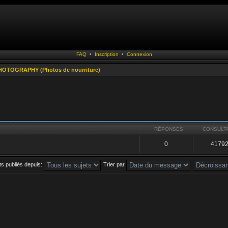
FAQ
•
Inscription
•
Connexion
OTOGRAPHY (Photos de nourriture)
RÉPONSES
CONSULT
0
4179
ets publiés depuis:
Trier par