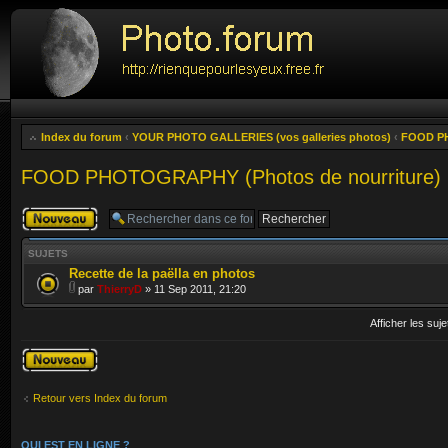
Index du forum
‹
YOUR PHOTO GALLERIES (vos galleries photos)
‹
FOOD PH
FOOD PHOTOGRAPHY (Photos de nourriture)
Publier un
nouveau sujet
SUJETS
Recette de la paëlla en photos
par
ThierryD
» 11 Sep 2011, 21:20
Afficher les suj
Publier un
nouveau sujet
Retour vers Index du forum
QUI EST EN LIGNE ?