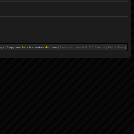
uipe
|
Supprimer tous les cookies du forum
|
Heures au format UTC + 1 heure [ Heure d’été ]