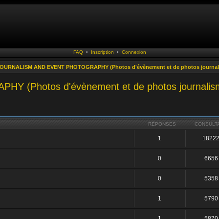
FAQ
•
Inscription
•
Connexion
URNALISM AND EVENT PHOTOGRAPHY (Photos d'évènement et de photos journal
Photos d'évènement et de photos journalis
RÉPONSES
CONSULT
1
1822
0
6656
0
5358
1
5790
1
5870