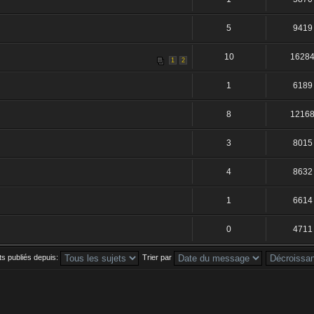
5
9419
10
1628
1
2
1
6189
8
1216
3
8015
4
8632
1
6614
0
4711
ets publiés depuis:
Trier par