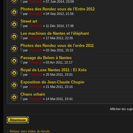
par
ThierryD
» 07 Juin 2014, 23:09
Photos des Rendez vous de l'Erdre 2012
par
ThierryD
» 04 Sep 2012, 21:56
Street art
par
ThierryD
» 11 Déc 2010, 17:38
Les machines de Nantes et l'éléphant
par
ThierryD
» 17 Mai 2012, 22:35
Photos des Rendez vous de l'erdre 2011
par
ThierryD
» 03 Sep 2011, 15:22
Passage du Belem à Nantes
par
ThierryD
» 03 Avr 2011, 22:17
Royal de Luxe Nantes 2011 : El Xolo
par
ThierryD
» 25 Mai 2011, 23:01
Exposition de Jean-Claude Chupin
par
ThierryD
» 21 Mai 2011, 23:16
Chaos urbain
par
ThierryD
» 14 Mai 2011, 23:41
Afficher les suj
Publier un
nouveau sujet
Retour vers Index du forum