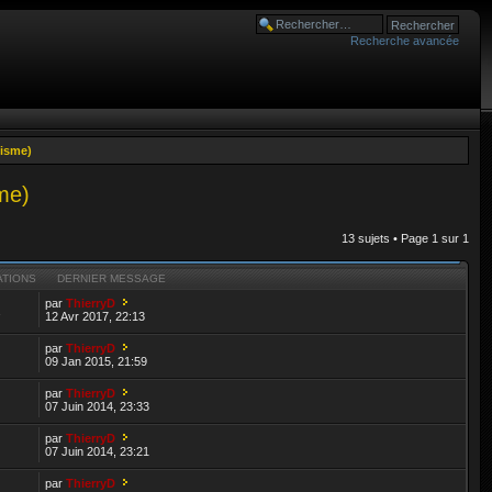
Recherche avancée
isme)
me)
13 sujets • Page
1
sur
1
ATIONS
DERNIER MESSAGE
par
ThierryD
2
12 Avr 2017, 22:13
par
ThierryD
09 Jan 2015, 21:59
par
ThierryD
07 Juin 2014, 23:33
par
ThierryD
07 Juin 2014, 23:21
par
ThierryD