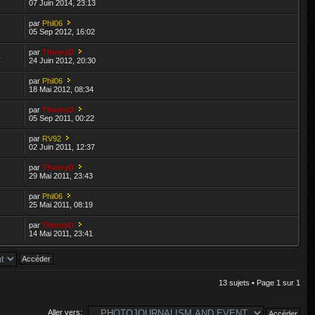
07 Juin 2014, 23:13
par
Phil06
05 Sep 2012, 16:02
par
ThierryD
4
24 Juin 2012, 20:30
par
Phil06
18 Mai 2012, 08:34
par
ThierryD
8
05 Sep 2011, 00:22
par
RV92
02 Juin 2011, 12:37
par
ThierryD
29 Mai 2011, 23:43
par
Phil06
25 Mai 2011, 08:19
par
ThierryD
14 Mai 2011, 23:41
13 sujets • Page
1
sur
1
Aller vers: