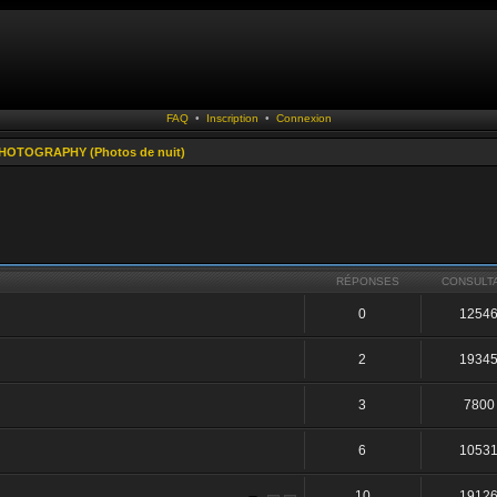
FAQ
•
Inscription
•
Connexion
HOTOGRAPHY (Photos de nuit)
RÉPONSES
CONSULT
0
1254
2
1934
3
7800
6
1053
10
1912