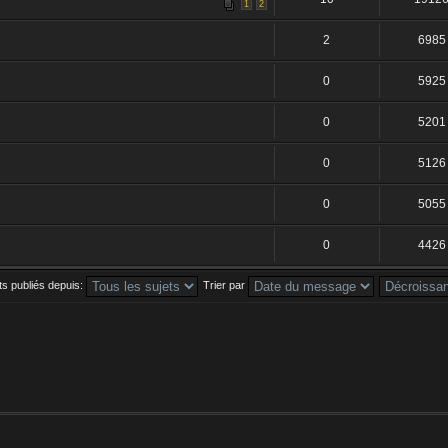
1
2
2
6985
0
5925
0
5201
0
5126
0
5055
0
4426
ets publiés depuis:
Trier par