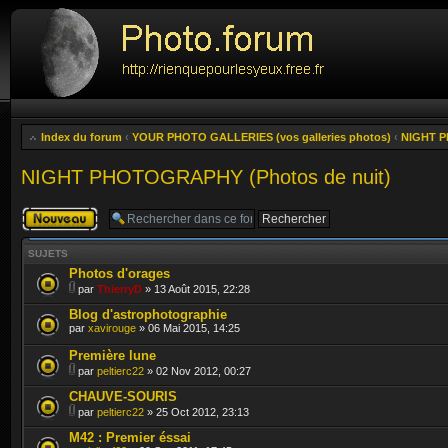
Index du forum
‹
YOUR PHOTO GALLERIES (vos galleries photos)
‹
NIGHT P
NIGHT PHOTOGRAPHY (Photos de nuit)
Publier un
nouveau sujet
SUJETS
Photos d'orages
par
ThierryD
» 13 Août 2015, 22:28
Blog d'astrophotographie
par
xavirouge
» 06 Mai 2015, 14:25
Première lune
par
peltierc22
» 02 Nov 2012, 00:27
CHAUVE-SOURIS
par
peltierc22
» 25 Oct 2012, 23:13
M42 : Premier éssai