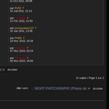
11 Oct 2011, 00:08
par
RV92
16 Juil 2011, 21:13
par
ThierryD
21 Fév 2011, 21:50
par
pourquoipas123
15 Jan 2011, 13:38
par
Phil06
10 Nov 2010, 16:34
par
ThierryD
07 Nov 2010, 02:24
par
ThierryD
06 Nov 2010, 19:50
11 sujets • Page
1
sur
1
Aller vers: