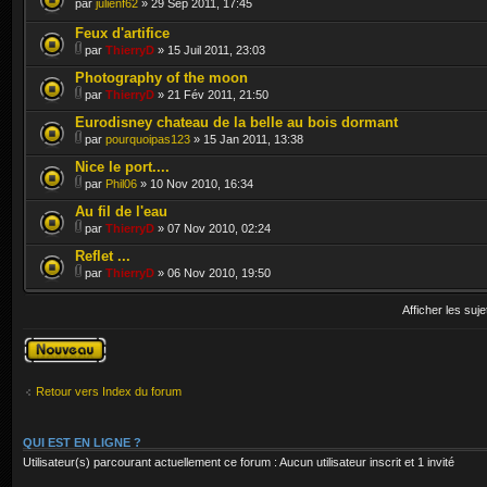
par
julienf62
» 29 Sep 2011, 17:45
Feux d'artifice
par
ThierryD
» 15 Juil 2011, 23:03
Photography of the moon
par
ThierryD
» 21 Fév 2011, 21:50
Eurodisney chateau de la belle au bois dormant
par
pourquoipas123
» 15 Jan 2011, 13:38
Nice le port....
par
Phil06
» 10 Nov 2010, 16:34
Au fil de l'eau
par
ThierryD
» 07 Nov 2010, 02:24
Reflet ...
par
ThierryD
» 06 Nov 2010, 19:50
Afficher les suj
Publier un
nouveau sujet
Retour vers Index du forum
QUI EST EN LIGNE ?
Utilisateur(s) parcourant actuellement ce forum : Aucun utilisateur inscrit et 1 invité