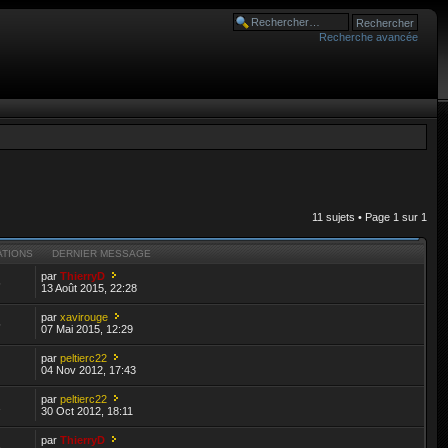
Recherche avancée
11 sujets • Page
1
sur
1
ATIONS
DERNIER MESSAGE
par
ThierryD
6
13 Août 2015, 22:28
par
xavirouge
5
07 Mai 2015, 12:29
par
peltierc22
04 Nov 2012, 17:43
par
peltierc22
1
30 Oct 2012, 18:11
par
ThierryD
6