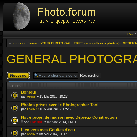
FAQ
Index du forum
‹
YOUR PHOTO GALLERIES (vos galleries photos)
‹
GENERAL
GENERAL PHOTOGRAPH
Publier un
nouveau sujet
SUJETS
Bonjour
par
Argos
» 13 Mai 2018, 10:27
Photos prises avec le Photographer Tool
par
Lokii777
» 07 Juil 2015, 17:25
Notre projet de maison avec Depreux Construction
par
ThierryD
» 02 Nov 2014, 14:01
Lien vers mes Gouttes d'eau
par
obelix
» 08 Mai 2014, 11:17