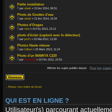
Petite installation
par
obelix
» 22 Avr 2014, 06:51
Photo de Gouttes d'eau
par
obelix
» 21 Avr 2014, 10:34
Photos d'Orages
par
rémi
» 24 Fév 2013, 23:12
photo d'éclair (capturé avec le détecteur)
par
jon21
» 20 Mai 2012, 21:00
Photos Haute vitesse
par
Gilbert
» 25 Mars 2013, 11:24
Photo d'un MAMIYA C220
par
ThierryD
» 10 Fév 2012, 23:53
Afficher les sujets publiés depuis:
Publier un
nouveau sujet
Retour vers Index du forum
QUI EST EN LIGNE ?
Utilisateur(s) parcourant actuelleme