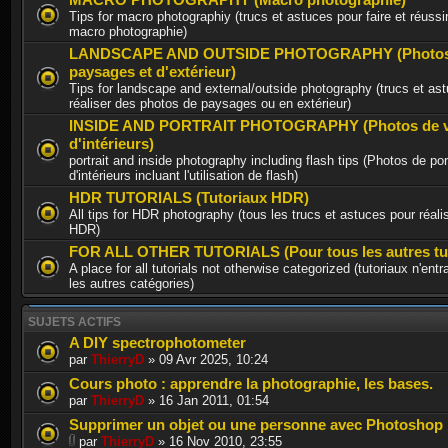
Tips for macro photographiy (trucs et astuces pour faire et réuss
macro photographie)
LANDSCAPE AND OUTSIDE PHOTOGRAPHY (Photos
paysages et d'extérieur)
Tips for landscape and external/outside photography (trucs et as
réaliser des photos de paysages ou en extérieur)
INSIDE AND PORTRAIT PHOTOGRAPHY (Photos de vi
d'intérieurs)
portrait and inside photography including flash tips (Photos de port
d'intérieurs incluant l'utilisation de flash)
HDR TUTORIALS (Tutoriaux HDR)
All tips for HDR photography (tous les trucs et astuces pour réal
HDR)
FOR ALL OTHER TUTORIALS (Pour tous les autres tut
A place for all tutorials not otherwise categorized (tutoriaux n'ent
les autres catégories)
SUJETS ACTIFS
A DIY spectrophotometer
par
ThierryD
» 09 Avr 2025, 10:24
Cours photo : apprendre la photographie, les bases.
par
ThierryD
» 16 Jan 2011, 01:54
Supprimer un objet ou une personne avec Photoshop
par
ThierryD
» 16 Nov 2010, 23:55