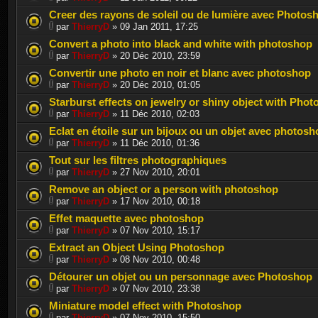
Creer des rayons de soleil ou de lumière avec Photos
par
ThierryD
» 09 Jan 2011, 17:25
Convert a photo into black and white with photoshop
par
ThierryD
» 20 Déc 2010, 23:59
Convertir une photo en noir et blanc avec photoshop
par
ThierryD
» 20 Déc 2010, 01:05
Starburst effects on jewelry or shiny object with Pho
par
ThierryD
» 11 Déc 2010, 02:03
Eclat en étoile sur un bijoux ou un objet avec photosh
par
ThierryD
» 11 Déc 2010, 01:36
Tout sur les filtres photographiques
par
ThierryD
» 27 Nov 2010, 20:01
Remove an object or a person with photoshop
par
ThierryD
» 17 Nov 2010, 00:18
Effet maquette avec photoshop
par
ThierryD
» 07 Nov 2010, 15:17
Extract an Object Using Photoshop
par
ThierryD
» 08 Nov 2010, 00:48
Détourer un objet ou un personnage avec Photoshop
par
ThierryD
» 07 Nov 2010, 23:38
Miniature model effect with Photoshop
par
ThierryD
» 07 Nov 2010, 15:50