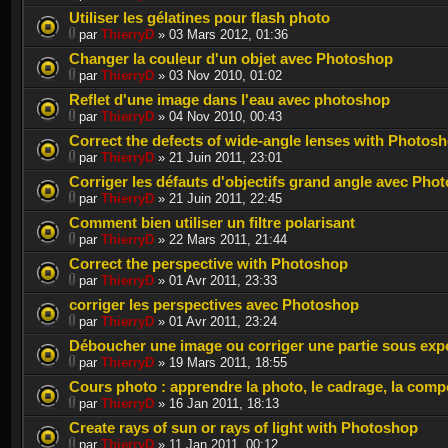
Utiliser les gélatines pour flash photo
par
ThierryD
» 03 Mars 2012, 01:36
Changer la couleur d'un objet avec Photoshop
par
ThierryD
» 03 Nov 2010, 01:02
Reflet d'une image dans l'eau avec photoshop
par
ThierryD
» 04 Nov 2010, 00:43
Correct the defects of wide-angle lenses with Photos
par
ThierryD
» 21 Juin 2011, 23:01
Corriger les défauts d'objectifs grand angle avec Pho
par
ThierryD
» 21 Juin 2011, 22:45
Comment bien utiliser un filtre polarisant
par
ThierryD
» 22 Mars 2011, 21:44
Correct the perspective with Photoshop
par
ThierryD
» 01 Avr 2011, 23:33
corriger les perspectives avec Photoshop
par
ThierryD
» 01 Avr 2011, 23:24
Déboucher une image ou corriger une partie sous ex
par
ThierryD
» 19 Mars 2011, 18:55
Cours photo : apprendre la photo, le cadrage, la comp
par
ThierryD
» 16 Jan 2011, 18:13
Create rays of sun or rays of light with Photoshop
par
ThierryD
» 11 Jan 2011, 00:12