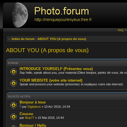
FAQ
Index du forum
‹
ABOUT YOU (A propos de vous)
ABOUT YOU (A propos de vous)
FORUM
INTRODUCE YOURSELF (Présentez vous)
Say hello, speak about you, your material (Dites bonjour, parlez de vous, de vo
YOUR WEBSITE (votre site internet)
Speak and present your website (présentez et expliquez votre site internet)
SUJETS ACTIFS
Bonjour à tous
par
Digitaleos
» 10 Avr 2019, 14:34
Coucou
par
filzip77
» 15 Mai 2018, 14:44
Bonjour / Hello