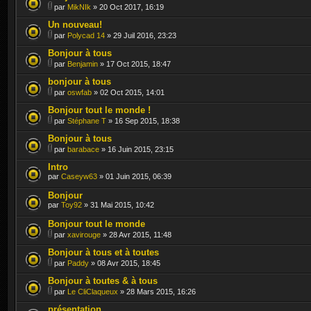
par
MikNIk
» 20 Oct 2017, 16:19
Un nouveau!
par
Polycad 14
» 29 Juil 2016, 23:23
Bonjour à tous
par
Benjamin
» 17 Oct 2015, 18:47
bonjour à tous
par
oswfab
» 02 Oct 2015, 14:01
Bonjour tout le monde !
par
Stéphane T
» 16 Sep 2015, 18:38
Bonjour à tous
par
barabace
» 16 Juin 2015, 23:15
Intro
par
Caseyw63
» 01 Juin 2015, 06:39
Bonjour
par
Toy92
» 31 Mai 2015, 10:42
Bonjour tout le monde
par
xavirouge
» 28 Avr 2015, 11:48
Bonjour à tous et à toutes
par
Paddy
» 08 Avr 2015, 18:45
Bonjour à toutes & à tous
par
Le CliClaqueux
» 28 Mars 2015, 16:26
présentation