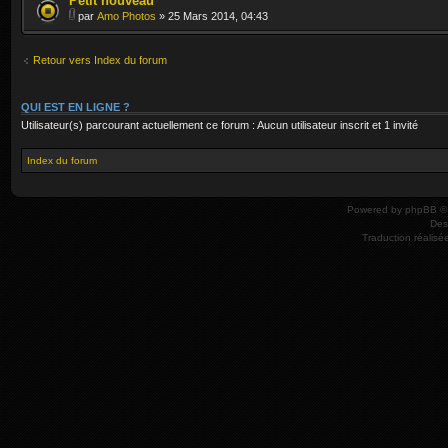
Petit nouveau
par
Amo Photos
» 25 Mars 2014, 04:43
Retour vers Index du forum
QUI EST EN LIGNE ?
Utilisateur(s) parcourant actuellement ce forum : Aucun utilisateur inscrit et 1 invité
Index du forum
Powered by
phpBB
© 
Des
Traduction réalisé