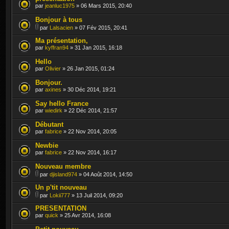
par
jeanluc1975
» 06 Mars 2015, 20:40
Bonjour à tous
par
Lalsacien
» 07 Fév 2015, 20:41
Ma présentation,
par
kyffran94
» 31 Jan 2015, 16:18
Hello
par
Olivier
» 26 Jan 2015, 01:24
Bonjour.
par
axines
» 30 Déc 2014, 19:21
Say hello France
par
wiedirk
» 22 Déc 2014, 21:57
Débutant
par
fabrice
» 22 Nov 2014, 20:05
Newbie
par
fabrice
» 22 Nov 2014, 16:17
Nouveau membre
par
djisland974
» 04 Août 2014, 14:50
Un p'tit nouveau
par
Lokii777
» 13 Juil 2014, 09:20
PRESENTATION
par
quick
» 25 Avr 2014, 16:08