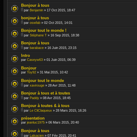
Bonjour à tous
par
Benjamin
» 17 Oct 2015, 18:47
bonjour à tous
par
oswfab
» 02 Oct 2015, 14:01
Bonjour tout le monde !
par
Stéphane T
» 16 Sep 2015, 18:38
Bonjour à tous
par
barabace
» 16 Juin 2015, 23:15
Intro
par
Caseyw63
» 01 Juin 2015, 06:39
Bonjour
par
Toy92
» 31 Mai 2015, 10:42
Bonjour tout le monde
par
xavirouge
» 28 Avr 2015, 11:48
Bonjour à tous et à toutes
par
Paddy
» 08 Avr 2015, 18:45
Bonjour à toutes & à tous
par
Le CliClaqueux
» 28 Mars 2015, 16:26
présentation
par
jeanluc1975
» 06 Mars 2015, 20:40
Bonjour à tous
par
Lalsacien
» 07 Fév 2015, 20:41