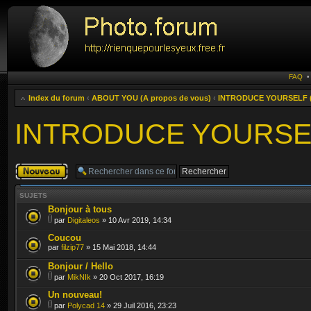
FAQ
Index du forum
‹
ABOUT YOU (A propos de vous)
‹
INTRODUCE YOURSELF (P
INTRODUCE YOURSELF
Publier un
nouveau sujet
SUJETS
Bonjour à tous
par
Digitaleos
» 10 Avr 2019, 14:34
Coucou
par
filzip77
» 15 Mai 2018, 14:44
Bonjour / Hello
par
MikNIk
» 20 Oct 2017, 16:19
Un nouveau!
par
Polycad 14
» 29 Juil 2016, 23:23