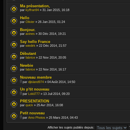
Ma présentation,
par
kyffran94
» 31 Jan 2015, 16:18
Hello
par
Olivier
» 26 Jan 2015, 01:24
Bonjour.
par
axines
» 30 Déc 2014, 19:21
Say hello France
par
wiedirk
» 22 Déc 2014, 21:57
Débutant
par
fabrice
» 22 Nov 2014, 20:05
Newbie
par
fabrice
» 22 Nov 2014, 16:17
Nouveau membre
par
djisland974
» 04 Août 2014, 14:50
Un p'tit nouveau
par
Lokii777
» 13 Juil 2014, 09:20
PRESENTATION
par
quick
» 25 Avr 2014, 16:08
Petit nouveau
par
Amo Photos
» 25 Mars 2014, 04:43
Afficher les sujets publiés depuis: