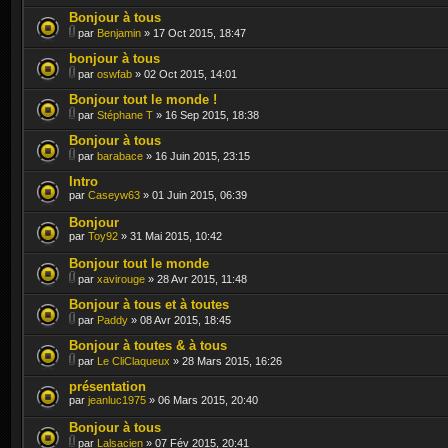
Bonjour à tous
par
Benjamin
» 17 Oct 2015, 18:47
bonjour à tous
par
oswfab
» 02 Oct 2015, 14:01
Bonjour tout le monde !
par
Stéphane T
» 16 Sep 2015, 18:38
Bonjour à tous
par
barabace
» 16 Juin 2015, 23:15
Intro
par
Caseyw63
» 01 Juin 2015, 06:39
Bonjour
par
Toy92
» 31 Mai 2015, 10:42
Bonjour tout le monde
par
xavirouge
» 28 Avr 2015, 11:48
Bonjour à tous et à toutes
par
Paddy
» 08 Avr 2015, 18:45
Bonjour à toutes & à tous
par
Le CliClaqueux
» 28 Mars 2015, 16:26
présentation
par
jeanluc1975
» 06 Mars 2015, 20:40
Bonjour à tous
par
Lalsacien
» 07 Fév 2015, 20:41