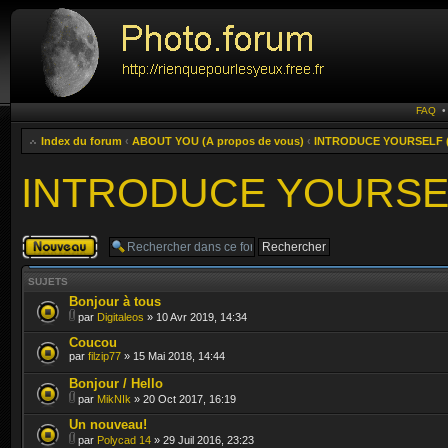
FAQ
Index du forum
‹
ABOUT YOU (A propos de vous)
‹
INTRODUCE YOURSELF (P
INTRODUCE YOURSELF
Publier un
nouveau sujet
SUJETS
Bonjour à tous
par
Digitaleos
» 10 Avr 2019, 14:34
Coucou
par
filzip77
» 15 Mai 2018, 14:44
Bonjour / Hello
par
MikNIk
» 20 Oct 2017, 16:19
Un nouveau!
par
Polycad 14
» 29 Juil 2016, 23:23