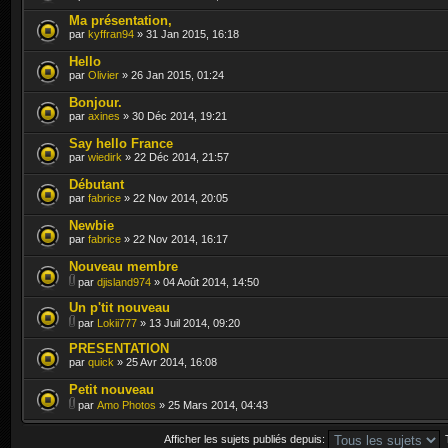
Ma présentation,
par
kyffran94
» 31 Jan 2015, 16:18
Hello
par
Olivier
» 26 Jan 2015, 01:24
Bonjour.
par
axines
» 30 Déc 2014, 19:21
Say hello France
par
wiedirk
» 22 Déc 2014, 21:57
Débutant
par
fabrice
» 22 Nov 2014, 20:05
Newbie
par
fabrice
» 22 Nov 2014, 16:17
Nouveau membre
par
djisland974
» 04 Août 2014, 14:50
Un p'tit nouveau
par
Lokii777
» 13 Juil 2014, 09:20
PRESENTATION
par
quick
» 25 Avr 2014, 16:08
Petit nouveau
par
Amo Photos
» 25 Mars 2014, 04:43
Afficher les sujets publiés depuis: