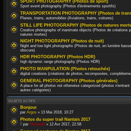
SPORT PHOTOGRAPHY (Photos de sport)
Sport event photography (Photos d'évènements sportifs)
TRANSPORTATION PHOTOGRAPHY (Photos de trans
Planes, trains, automobiles (Aviations, trains, voitures)
STILL LIFE PHOTOGRAPHY (Photos de natures morte
Creative photographs of inanimate objects (Photos de créations p
natures mortes)
NIGHT PHOTOGRAPHY (Photos de nuit)
Night and low light photographs (Photos de nuit, en lumière basse
obscure)
HDR PHOTOGRAPHY (Photos HDR)
high dynamic range photography (Photos HDR)
PHOTO MANPULATION (Photos retouchés)
digital creations (créations de photos, recomposées, complèteme
GENERAL PHOTOGRAPHY (Photos générales)
A place for all photos not otherwise categorized (photos n'entrant
autres catégories)
SUJETS ACTIFS
Bonjour
par
Argos
» 13 Mai 2018, 10:27
Photos du super trail Nantais 2017
par
ThierryD
» 12 Avr 2017, 22:58