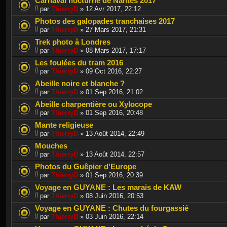
Carnaval nocturne de Nantes 2017
par
ThierryD
» 12 Avr 2017, 22:12
Photos des galopades tranchaises 2017
par
ThierryD
» 27 Mars 2017, 21:31
Trek photo à Londres
par
ThierryD
» 08 Mars 2017, 17:17
Les foulées du tram 2016
par
ThierryD
» 09 Oct 2016, 22:27
Abeille noire et blanche ?
par
ThierryD
» 01 Sep 2016, 21:02
Abeille charpentière ou Xylocope
par
ThierryD
» 01 Sep 2016, 20:48
Mante religieuse
par
ThierryD
» 13 Août 2014, 22:49
Mouches
par
ThierryD
» 13 Août 2014, 22:57
Photos du Guêpier d'Europe
par
ThierryD
» 01 Sep 2016, 20:39
Voyage en GUYANE : Les marais de KAW
par
ThierryD
» 08 Juin 2016, 20:53
Voyage en GUYANE : Chutes du fourgassié
par
ThierryD
» 03 Juin 2016, 22:14