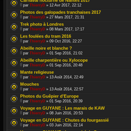
Carnaval nocturne de Nantes 2017
par
ThierryD
» 12 Avr 2017, 22:12
Photos des galopades tranchaises 2017
par
ThierryD
» 27 Mars 2017, 21:31
Trek photo à Londres
par
ThierryD
» 08 Mars 2017, 17:17
Les foulées du tram 2016
par
ThierryD
» 09 Oct 2016, 22:27
Abeille noire et blanche ?
par
ThierryD
» 01 Sep 2016, 21:02
Abeille charpentière ou Xylocope
par
ThierryD
» 01 Sep 2016, 20:48
Mante religieuse
par
ThierryD
» 13 Août 2014, 22:49
Mouches
par
ThierryD
» 13 Août 2014, 22:57
Photos du Guêpier d'Europe
par
ThierryD
» 01 Sep 2016, 20:39
Voyage en GUYANE : Les marais de KAW
par
ThierryD
» 08 Juin 2016, 20:53
Voyage en GUYANE : Chutes du fourgassié
par
ThierryD
» 03 Juin 2016, 22:14