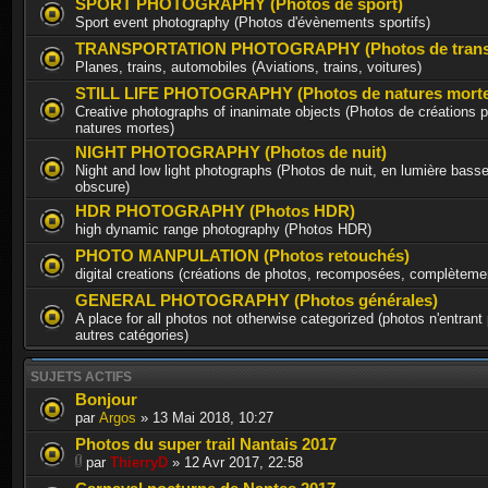
SPORT PHOTOGRAPHY (Photos de sport)
Sport event photography (Photos d'évènements sportifs)
TRANSPORTATION PHOTOGRAPHY (Photos de trans
Planes, trains, automobiles (Aviations, trains, voitures)
STILL LIFE PHOTOGRAPHY (Photos de natures morte
Creative photographs of inanimate objects (Photos de créations p
natures mortes)
NIGHT PHOTOGRAPHY (Photos de nuit)
Night and low light photographs (Photos de nuit, en lumière basse
obscure)
HDR PHOTOGRAPHY (Photos HDR)
high dynamic range photography (Photos HDR)
PHOTO MANPULATION (Photos retouchés)
digital creations (créations de photos, recomposées, complèteme
GENERAL PHOTOGRAPHY (Photos générales)
A place for all photos not otherwise categorized (photos n'entrant
autres catégories)
SUJETS ACTIFS
Bonjour
par
Argos
» 13 Mai 2018, 10:27
Photos du super trail Nantais 2017
par
ThierryD
» 12 Avr 2017, 22:58