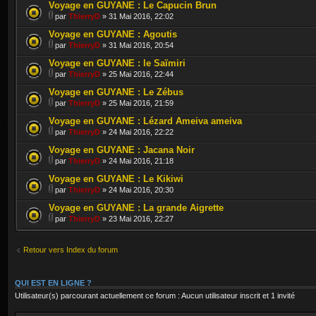
Voyage en GUYANE : Le Capucin Brun
par
ThierryD
» 31 Mai 2016, 22:02
Voyage en GUYANE : Agoutis
par
ThierryD
» 31 Mai 2016, 20:54
Voyage en GUYANE : le Saïmiri
par
ThierryD
» 25 Mai 2016, 22:44
Voyage en GUYANE : Le Zébus
par
ThierryD
» 25 Mai 2016, 21:59
Voyage en GUYANE : Lézard Ameiva ameiva
par
ThierryD
» 24 Mai 2016, 22:22
Voyage en GUYANE : Jacana Noir
par
ThierryD
» 24 Mai 2016, 21:18
Voyage en GUYANE : Le Kikiwi
par
ThierryD
» 24 Mai 2016, 20:30
Voyage en GUYANE : La grande Aigrette
par
ThierryD
» 23 Mai 2016, 22:27
Retour vers Index du forum
QUI EST EN LIGNE ?
Utilisateur(s) parcourant actuellement ce forum : Aucun utilisateur inscrit et 1 invité