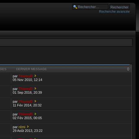
Recherche avancée
GES
DERNIER MESSAGE
par
ThierryD
05 Nov 2010, 12:14
par
ThierryD
01 Sep 2016, 20:39
par
ThierryD
11 Fév 2014, 20:32
par
ThierryD
02 Fév 2015, 00:05
par
rémi
29 Août 2013, 23:22