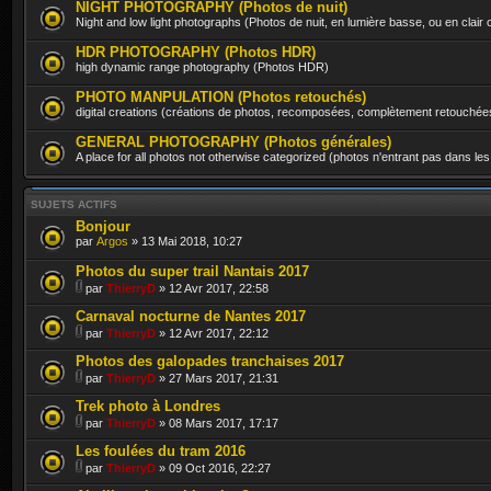
NIGHT PHOTOGRAPHY (Photos de nuit)
Night and low light photographs (Photos de nuit, en lumière basse, ou en clair
HDR PHOTOGRAPHY (Photos HDR)
high dynamic range photography (Photos HDR)
PHOTO MANPULATION (Photos retouchés)
digital creations (créations de photos, recomposées, complètement retouchée
GENERAL PHOTOGRAPHY (Photos générales)
A place for all photos not otherwise categorized (photos n'entrant pas dans les
SUJETS ACTIFS
Bonjour
par
Argos
» 13 Mai 2018, 10:27
Photos du super trail Nantais 2017
par
ThierryD
» 12 Avr 2017, 22:58
Carnaval nocturne de Nantes 2017
par
ThierryD
» 12 Avr 2017, 22:12
Photos des galopades tranchaises 2017
par
ThierryD
» 27 Mars 2017, 21:31
Trek photo à Londres
par
ThierryD
» 08 Mars 2017, 17:17
Les foulées du tram 2016
par
ThierryD
» 09 Oct 2016, 22:27