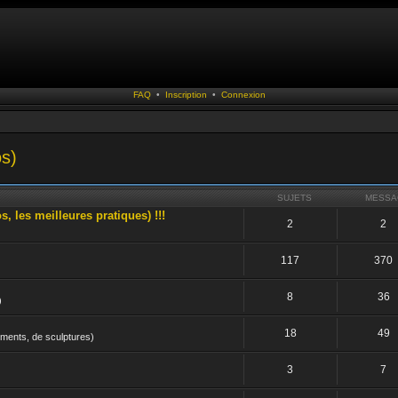
FAQ
•
Inscription
•
Connexion
s)
SUJETS
MESSA
les meilleures pratiques) !!!
2
2
117
370
8
36
)
18
49
uments, de sculptures)
3
7