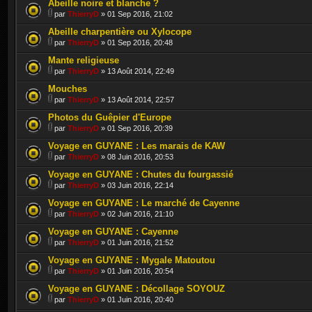
Abeille noire et blanche ?
par
ThierryD
» 01 Sep 2016, 21:02
Abeille charpentière ou Xylocope
par
ThierryD
» 01 Sep 2016, 20:48
Mante religieuse
par
ThierryD
» 13 Août 2014, 22:49
Mouches
par
ThierryD
» 13 Août 2014, 22:57
Photos du Guêpier d'Europe
par
ThierryD
» 01 Sep 2016, 20:39
Voyage en GUYANE : Les marais de KAW
par
ThierryD
» 08 Juin 2016, 20:53
Voyage en GUYANE : Chutes du fourgassié
par
ThierryD
» 03 Juin 2016, 22:14
Voyage en GUYANE : Le marché de Cayenne
par
ThierryD
» 02 Juin 2016, 21:10
Voyage en GUYANE : Cayenne
par
ThierryD
» 01 Juin 2016, 21:52
Voyage en GUYANE : Mygale Matoutou
par
ThierryD
» 01 Juin 2016, 20:54
Voyage en GUYANE : Décollage SOYOUZ
par
ThierryD
» 01 Juin 2016, 20:40