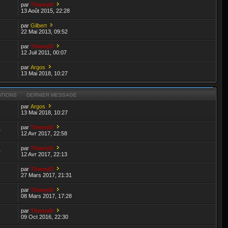
par
ThierryD
13 Août 2015, 22:28
par
Gilbert
22 Mai 2013, 09:52
par
ThierryD
12 Juil 2011, 00:07
par
Argos
13 Mai 2018, 10:27
ATIONS
DERNIER MESSAGE
par
Argos
7
13 Mai 2018, 10:27
par
ThierryD
0
12 Avr 2017, 22:58
par
ThierryD
0
12 Avr 2017, 22:13
par
ThierryD
27 Mars 2017, 21:31
par
ThierryD
9
08 Mars 2017, 17:28
par
ThierryD
09 Oct 2016, 22:30