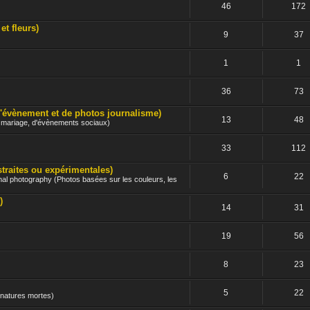
46
172
 fleurs)
9
37
1
1
36
73
nement et de photos journalisme)
13
48
e mariage, d'évènements sociaux)
33
112
ites ou expérimentales)
6
22
nal photography (Photos basées sur les couleurs, les
)
14
31
19
56
8
23
5
22
 natures mortes)