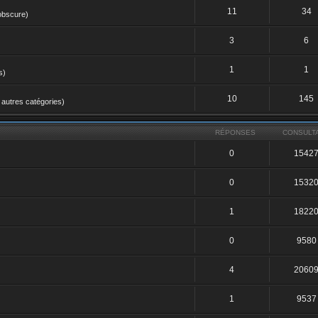
11
34
 obscure)
3
6
1
1
s)
10
145
 autres catégories)
RÉPONSES
CONSULT
0
1542
0
1532
1
1822
0
9580
4
2060
1
9537