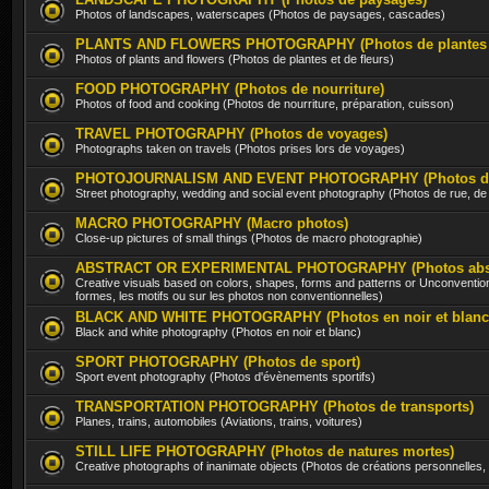
Photos of landscapes, waterscapes (Photos de paysages, cascades)
PLANTS AND FLOWERS PHOTOGRAPHY (Photos de plantes et
Photos of plants and flowers (Photos de plantes et de fleurs)
FOOD PHOTOGRAPHY (Photos de nourriture)
Photos of food and cooking (Photos de nourriture, préparation, cuisson)
TRAVEL PHOTOGRAPHY (Photos de voyages)
Photographs taken on travels (Photos prises lors de voyages)
PHOTOJOURNALISM AND EVENT PHOTOGRAPHY (Photos d'évè
Street photography, wedding and social event photography (Photos de rue, d
MACRO PHOTOGRAPHY (Macro photos)
Close-up pictures of small things (Photos de macro photographie)
ABSTRACT OR EXPERIMENTAL PHOTOGRAPHY (Photos abstra
Creative visuals based on colors, shapes, forms and patterns or Unconventio
formes, les motifs ou sur les photos non conventionnelles)
BLACK AND WHITE PHOTOGRAPHY (Photos en noir et blanc
Black and white photography (Photos en noir et blanc)
SPORT PHOTOGRAPHY (Photos de sport)
Sport event photography (Photos d'évènements sportifs)
TRANSPORTATION PHOTOGRAPHY (Photos de transports)
Planes, trains, automobiles (Aviations, trains, voitures)
STILL LIFE PHOTOGRAPHY (Photos de natures mortes)
Creative photographs of inanimate objects (Photos de créations personnelles,