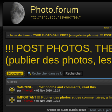
FAQ
Index du forum
‹
YOUR PHOTO GALLERIES (vos galleries photos)
‹
!!! POST
!!! POST PHOTOS, T
(publier des photos, les
Publier un
nouveau sujet
SUJETS
WARNING !!! Post photos and comments, read this
par
ThierryD
» 05 Nov 2010, 12:14
IMPORTANT !!! Publier des photos et des commentaires, à li
par
ThierryD
» 05 Nov 2010, 12:12
Afficher les sujets publiés depuis: