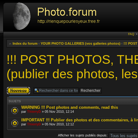
FAQ
Index du forum
‹
YOUR PHOTO GALLERIES (vos galleries photos)
‹
!!! POST
!!! POST PHOTOS, T
(publier des photos, les
Publier un
nouveau sujet
SUJETS
WARNING !!! Post photos and comments, read this
par
ThierryD
» 05 Nov 2010, 12:14
IMPORTANT !!! Publier des photos et des commentaires, à li
par
ThierryD
» 05 Nov 2010, 12:12
Afficher les sujets publiés depuis: