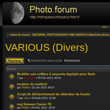
FAQ
Index du forum
‹
MATERIAL PHOTOGRAPHY AND VARIOUS (Matériels photo e
VARIOUS (Divers)
Publier un
nouveau sujet
SUJETS
Modifier une softbox à ampoule daylight pour flash
par
ThierryD
» 05 Fév 2012, 00:53
location de matériel
par
Phil06
» 18 Jan 2014, 09:57
Script de déclanchement du détecteur de foudre
par
rémi
» 29 Août 2013, 22:48
maj fimware Canon 7D
par
Phil06
» 04 Nov 2012, 18:54