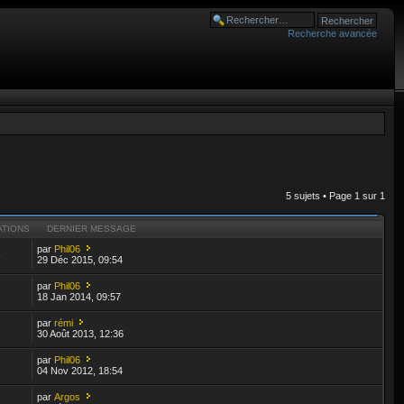
Recherche avancée
5 sujets • Page
1
sur
1
ATIONS
DERNIER MESSAGE
par
Phil06
6
29 Déc 2015, 09:54
par
Phil06
18 Jan 2014, 09:57
par
rémi
30 Août 2013, 12:36
par
Phil06
04 Nov 2012, 18:54
par
Argos
2