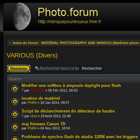
Index du forum
‹
MATERIAL PHOTOGRAPHY AND VARIOUS (Matériels photo e
VARIOUS (Divers)
Publier un
nouveau sujet
SUJETS
Modifier une softbox à ampoule daylight pour flash
par
ThierryD
» 05 Fév 2012, 00:53
location de matériel
par
Phil06
» 18 Jan 2014, 09:57
Script de déclanchement du détecteur de foudre
par
rémi
» 29 Août 2013, 22:48
maj fimware Canon 7D
par
Phil06
» 04 Nov 2012, 18:54
Probleme de synchro flash de studio 120W avec les triggers