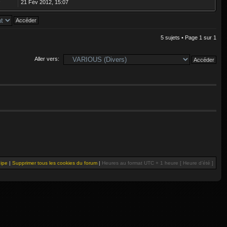
21 Fév 2012, 15:07
5 sujets • Page
1
sur
1
Aller vers:
uipe
|
Supprimer tous les cookies du forum
|
Heures au format UTC + 1 heure [ Heure d’été ]