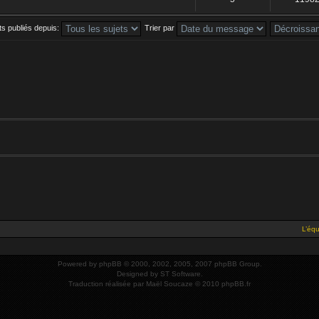
ets publiés depuis:
Trier par
L’éq
Powered by
phpBB
© 2000, 2002, 2005, 2007 phpBB Group.
Designed by
ST Software
.
Traduction réalisée par
Maël Soucaze
© 2010
phpBB.fr