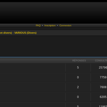
FAQ
•
Inscription
•
Connexion
t divers)
‹
VARIOUS (Divers)
RÉPONSES
CONSULT
5
2579
0
7759
2
7608
0
6205
5
1198