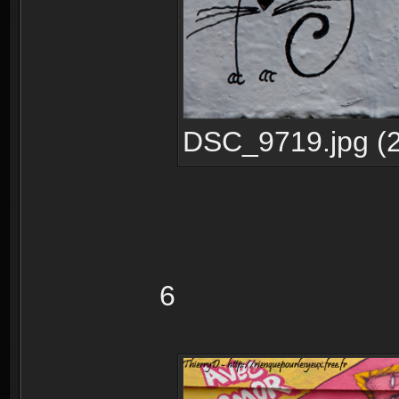
DSC_9719.jpg (2
6