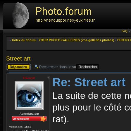
FAQ
Index du forum
‹
YOUR PHOTO GALLERIES (vos galleries photos)
‹
PHOTOJO
Street art
Publier une
réponse
Re: Street art
ThierryD
La suite de cette n
plus pour le côté 
Administrateur
rat).
Messages:
1548