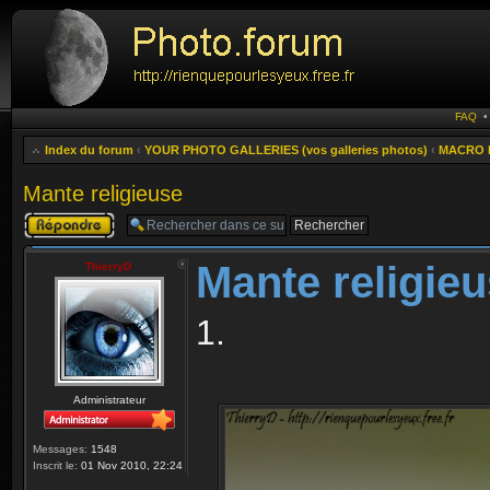
FAQ
Index du forum
‹
YOUR PHOTO GALLERIES (vos galleries photos)
‹
MACRO 
Mante religieuse
Publier une
réponse
Mante religie
ThierryD
1.
Administrateur
Messages:
1548
Inscrit le:
01 Nov 2010, 22:24