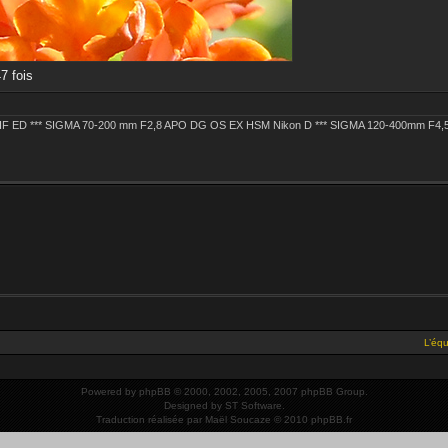
7 fois
 IF ED *** SIGMA 70-200 mm F2,8 APO DG OS EX HSM Nikon D *** SIGMA 120-400mm F
L’éq
Powered by
phpBB
© 2000, 2002, 2005, 2007 phpBB Group.
Designed by
ST Software
.
Traduction réalisée par
Maël Soucaze
© 2010
phpBB.fr