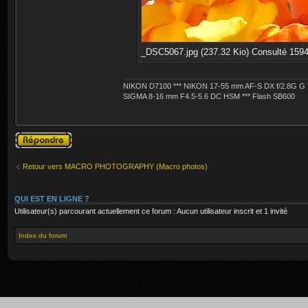
_DSC5067.jpg (237.32 Kio) Consulté 1594
NIKON D7100 *** NIKON 17-55 mm AF-S DX f/2.8G G
SIGMA 8-16 mm F4.5-5.6 DC HSM *** Flash SB600
Publier une
réponse
Retour vers MACRO PHOTOGRAPHY (Macro photos)
QUI EST EN LIGNE ?
Utilisateur(s) parcourant actuellement ce forum : Aucun utilisateur inscrit et 1 invité
Index du forum