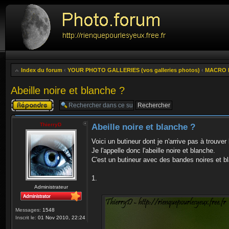
Index du forum
‹
YOUR PHOTO GALLERIES (vos galleries photos)
‹
MACRO 
Abeille noire et blanche ?
Publier une
réponse
ThierryD
Abeille noire et blanche ?
Voici un butineur dont je n'arrive pas à trouver
Je l'appelle donc l'abeille noire et blanche.
C'est un butineur avec des bandes noires et 
1.
Administrateur
Messages:
1548
Inscrit le:
01 Nov 2010, 22:24