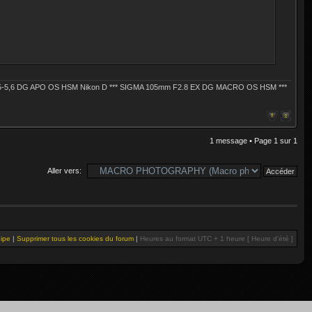
4,5-5,6 DG APO OS HSM Nikon D *** SIGMA 105mm F2.8 EX DG MACRO OS HSM ***
1 message • Page
1
sur
1
Aller vers:
uipe
|
Supprimer tous les cookies du forum
|
Heures au format UTC + 1 heure [ Heure d’été ]