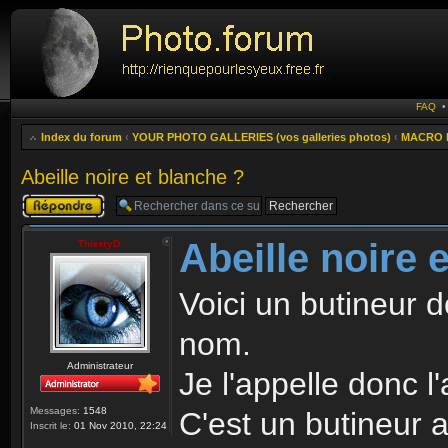
FAQ
Index du forum
‹
YOUR PHOTO GALLERIES (vos galleries photos)
‹
MACRO 
Abeille noire et blanche ?
Publier une
réponse
Abeille noire 
ThierryD
Voici un butineur d
nom.
Administrateur
Je l'appelle donc l'
Messages:
1548
C'est un butineur 
Inscrit le:
01 Nov 2010, 22:24