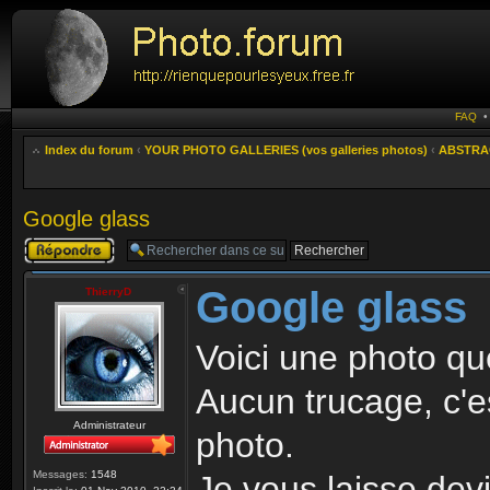
FAQ
Index du forum
‹
YOUR PHOTO GALLERIES (vos galleries photos)
‹
ABSTRAC
Google glass
Publier une
réponse
Google glass
ThierryD
Voici une photo qu
Aucun trucage, c'e
Administrateur
photo.
Messages:
1548
Je vous laisse devi