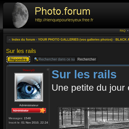
FAQ
Index du forum
‹
YOUR PHOTO GALLERIES (vos galleries photos)
‹
BLACK A
Sur les rails
Publier une
réponse
Sur les rails
ThierryD
Une petite du jour 
Administrateur
Messages:
1548
Inscrit le:
01 Nov 2010, 22:24