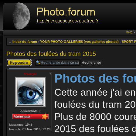
FAQ
Index du forum
‹
YOUR PHOTO GALLERIES (vos galleries photos)
‹
SPORT P
Photos des foulées du tram 2015
Publier une
réponse
Photos des fo
ThierryD
Cette année j'ai en
foulées du tram 20
Administrateur
Plus de 8000 coureu
Messages:
1548
2015 des foulées 
Inscrit le:
01 Nov 2010, 22:24