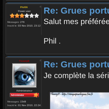
Re: Grues port
Phil06
Power user
Salut mes préférée
Messages:
276
Inscrit le:
03 Nov 2010, 23:12
Phil .
Re: Grues port
ThierryD
Je complète la sér
Administrateur
Messages:
1548
Inscrit le:
01 Nov 2010, 22:24