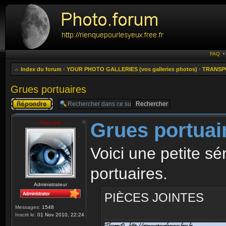
FAQ
Index du forum
‹
YOUR PHOTO GALLERIES (vos galleries photos)
‹
TRANSPO
Grues portuaires
Publier une
réponse
Grues portuai
ThierryD
Voici une petite sé
portuaires.
Administrateur
PIÈCES JOINTES
Messages:
1548
Inscrit le:
01 Nov 2010, 22:24