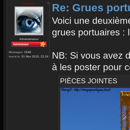
Re: Grues port
ThierryD
Voici une deuxième
grues portuaires : 
Administrateur
NB: Si vous avez d
Messages:
1548
Inscrit le:
01 Nov 2010, 22:24
à les poster pour c
PIÈCES JOINTES