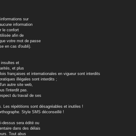
 informations sur
 aucune information
 le confort
tilisée afin de
i que votre mot de passe
e en cas d'oubli).
 insultes et
arités, et plus
s françaises et internationales en vigueur sont interdits
atiques illégales sont interdits ;
'un autre site web,
s l'interdit pas.
espect du travail de ses
 Les répétitions sont désagréables et inutiles !
l'orthographe. Style SMS déconseillé !
i-dessus sera édité ou
entaire dans des délais
eurs. Tout abus