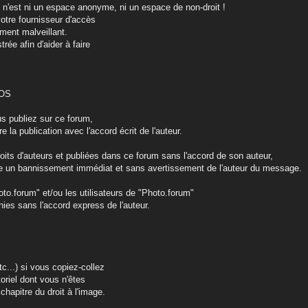
rnet n'est ni un espace anonyme, ni un espace de non-droit !
votre fournisseur d'accès
ement malveillant.
rée afin d'aider à faire
TOS
us publiez sur ce forum,
 la publication avec l'accord écrit de l'auteur.
roits d'auteurs et publiées dans ce forum sans l'accord de son auteur,
ine un bannissement immédiat et sans avertissement de l'auteur du message.
hoto.forum" et/ou les utilisateurs de "Photo.forum"
ies sans l'accord express de l'auteur.
tc...) si vous copiez-collez
oriel dont vous n'êtes
chapitre du droit à l'image.