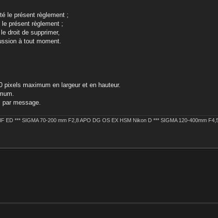
té le présent règlement ;
le présent règlement ;
e droit de supprimer,
cussion à tout moment.
0 pixels maximum en largeur et en hauteur.
imum.
s par message.
 IF ED *** SIGMA 70-200 mm F2,8 APO DG OS EX HSM Nikon D *** SIGMA 120-400mm F