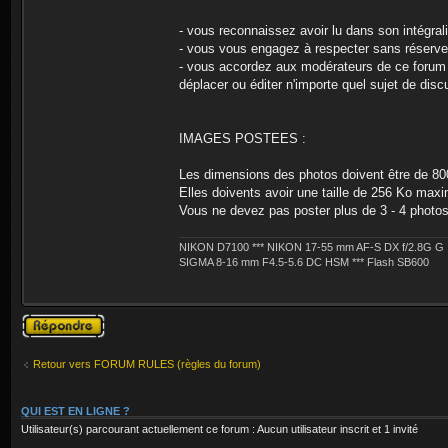
- vous reconnaissez avoir lu dans son intégrali
- vous vous engagez à respecter sans réserve 
- vous accordez aux modérateurs de ce forum l
déplacer ou éditer n'importe quel sujet de dis
IMAGES POSTEES :
Les dimensions des photos doivent être de 80
Elles doivents avoir une taille de 256 Ko max
Vous ne devez pas poster plus de 3 - 4 photo
NIKON D7100 *** NIKON 17-55 mm AF-S DX f/2.8G G
SIGMA 8-16 mm F4.5-5.6 DC HSM *** Flash SB600
Publier une
réponse
Retour vers FORUM RULES (règles du forum)
QUI EST EN LIGNE ?
Utilisateur(s) parcourant actuellement ce forum : Aucun utilisateur inscrit et 1 invité