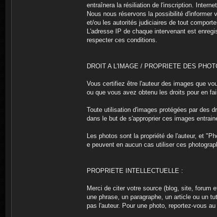
entraînera la résiliation de l'inscription. Inte
Nous nous réservons la possibilité d'informer 
et/ou les autorités judiciaires de tout comport
L'adresse IP de chaque intervenant est enregist
respecter ces conditions.
DROIT A L'IMAGE / PROPRIETE DES PHO
Vous certifiez être l'auteur des images que vo
ou que vous avez obtenu les droits pour en faire
Toute utilisation d'images protégées par des d
dans le but de s'approprier ces images entra
Les photos sont la propriété de l'auteur, et "P
e peuvent en aucun cas utiliser ces photograph
PROPRIETE INTELLECTUELLE :
Merci de citer votre source (blog, site, forum e
une phrase, un paragraphe, un article ou un tut
pas l'auteur. Pour une photo, reportez-vous au 