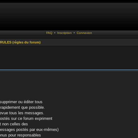
FAQ
•
Inscription
•
Connexion
ULES (règles du forum)
supprimer ou éditer tous
 rapidement que possible.
 revue tous les messages.
ostés sur ce forum expriment
et non celles des
messages postés par eux-mêmes)
tenus pour responsables