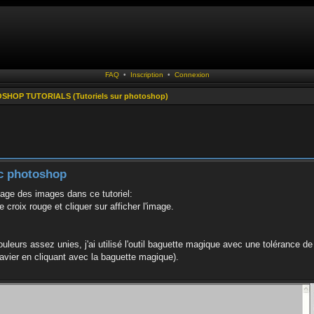
FAQ
•
Inscription
•
Connexion
HOP TUTORIALS (Tutoriels sur photoshop)
ec photoshop
age des images dans ce tutoriel:
e croix rouge et cliquer sur afficher l'image.
ouleurs assez unies, j'ai utilisé l'outil baguette magique avec une tolérance de 
avier en cliquant avec la baguette magique).