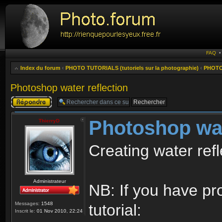
FAQ
Index du forum
‹
PHOTO TUTORIALS (tutoriels sur la photographie)
‹
PHOTOS
Photoshop water reflection
Publier une
réponse
Photoshop wat
ThierryD
Creating water ref
Administrateur
NB: If you have pr
Messages:
1548
tutorial:
Inscrit le:
01 Nov 2010, 22:24