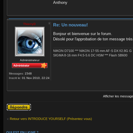
Anthony
ThierryD
Re: Un nouveau!
Bonjour et bienvenue sur le forum.
Désolé pour l'approbation de ton message très 
NIKON D7100 *** NIKON 17-55 mm AF-S DX f/2.8G G
SIGMA 8-16 mm F4.5-5.6 DC HSM *** Flash SB600
Administrateur
Messages:
1548
Inscrit le:
01 Nov 2010, 22:24
Afficher les message
Publier une
réponse
Retour vers INTRODUCE YOURSELF (Présentez vous)
QUI EST EN LIGNE ?