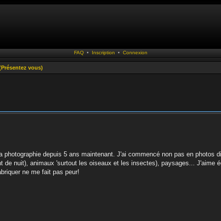
FAQ
•
Inscription
•
Connexion
résentez vous)
e la photographie depuis 5 ans maintenant. J'ai commencé non pas en photos di
nt de nuit), animaux 'surtout les oiseaux et les insectes), paysages... J'aime
abriquer ne me fait pas peur!