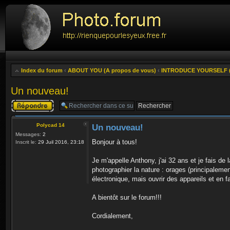
Index du forum
‹
ABOUT YOU (A propos de vous)
‹
INTRODUCE YOURSELF (P
Un nouveau!
Publier une
réponse
Polycad 14
Un nouveau!
Messages:
2
Bonjour à tous!
Inscrit le:
29 Juil 2016, 23:18
Je m'appelle Anthony, j'ai 32 ans et je fais d
photographier la nature : orages (principaleme
électronique, mais ouvrir des appareils et en f
A bientôt sur le forum!!!
Cordialement,