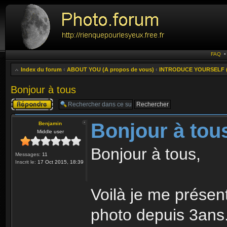
FAQ
Index du forum
‹
ABOUT YOU (A propos de vous)
‹
INTRODUCE YOURSELF (P
Bonjour à tous
Publier une
réponse
Bonjour à tou
Benjamin
Middle user
Bonjour à tous,
Messages:
11
Inscrit le:
17 Oct 2015, 18:39
Voilà je me présent
photo depuis 3ans.