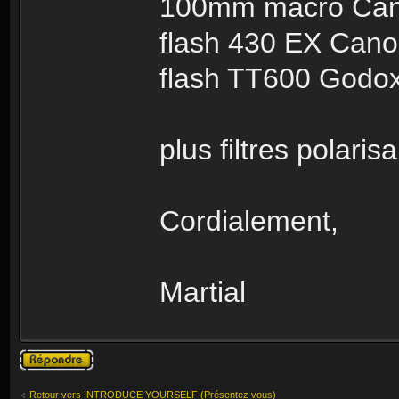
100mm macro Ca
flash 430 EX Can
flash TT600 Godo
plus filtres polarisa
Cordialement,
Martial
Publier une
réponse
Retour vers INTRODUCE YOURSELF (Présentez vous)