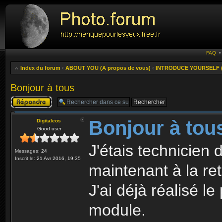
FAQ
Index du forum
‹
ABOUT YOU (A propos de vous)
‹
INTRODUCE YOURSELF (P
Bonjour à tous
Publier une
réponse
Bonjour à tou
Digitaleos
Good user
J'étais technicien d
Messages:
24
Inscrit le:
21 Avr 2016, 19:35
maintenant à la ret
J'ai déjà réalisé l
module.