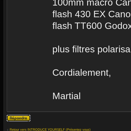
100mm macro Ca
flash 430 EX Can
flash TT600 Godo
plus filtres polarisa
Cordialement,
Martial
Publier une
réponse
Retour vers INTRODUCE YOURSELF (Présentez vous)