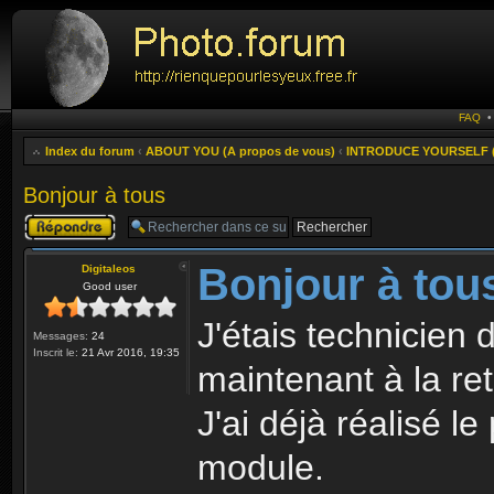
FAQ
Index du forum
‹
ABOUT YOU (A propos de vous)
‹
INTRODUCE YOURSELF (P
Bonjour à tous
Publier une
réponse
Bonjour à tou
Digitaleos
Good user
J'étais technicien d
Messages:
24
Inscrit le:
21 Avr 2016, 19:35
maintenant à la ret
J'ai déjà réalisé l
module.