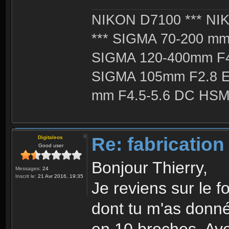
NIKON D7100 *** NIK
*** SIGMA 70-200 m
SIGMA 120-400mm F4
SIGMA 105mm F2.8 
mm F4.5-5.6 DC HSM 
Re: fabrication
Digitaleos
Good user
Bonjour Thierry,
Messages:
24
Inscrit le:
21 Avr 2016, 19:35
Je reviens sur le f
dont tu m'as donné 
en 10 broches. Avec