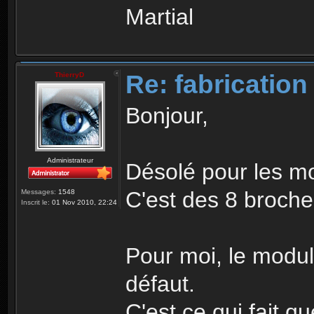
Martial
Re: fabrication
ThierryD
Bonjour,
Administrateur
Désolé pour les mo
C'est des 8 broches
Messages:
1548
Inscrit le:
01 Nov 2010, 22:24
Pour moi, le modul
défaut.
C'est ce qui fait 