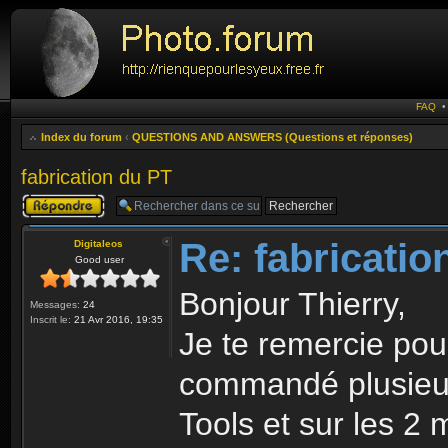
FAQ
Index du forum
‹
QUESTIONS AND ANSWERS (Questions et réponses)
fabrication du PT
Publier une
réponse
Re: fabricatio
Digitaleos
Good user
Bonjour Thierry,
Messages:
24
Inscrit le:
21 Avr 2016, 19:35
Je te remercie pour
commandé plusieur
Tools et sur les 2 