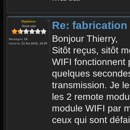
Re: fabrication
Digitaleos
Good user
Bonjour Thierry,
Messages:
24
Inscrit le:
21 Avr 2016, 19:35
Sitôt reçus, sitôt
WIFI fonctionnent 
quelques secondes e
transmission. Je le
les 2 remote module
module WIFI par mo
ceux qui sont défai