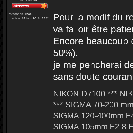
Administrateur
Pour la modif du re
Messages:
1548
Inscrit le:
01 Nov 2010, 22:24
va falloir être patie
Encore beaucoup d
50%).
je me pencherai d
sans doute courant
NIKON D7100 *** NIK
*** SIGMA 70-200 m
SIGMA 120-400mm F4
SIGMA 105mm F2.8 