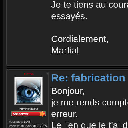
Je te tiens au cour
essayés.
Cordialement,
Martial
Re: fabrication
ThierryD
Bonjour,
je me rends compte
Administrateur
erreur.
Le lien que je t'a
Messages:
1548
Inscrit le:
01 Nov 2010, 22:24