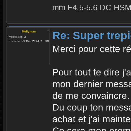
mm F4.5-5.6 DC HSM 
Re: Super trep
Mollyman
Messages:
2
Inscrit le:
29 Déc 2014, 18:39
Merci pour cette 
Pour tout te dire j
mon dernier message
de me convaincre.
Du coup ton messa
achat et j'ai maint
Ce sera mon premi