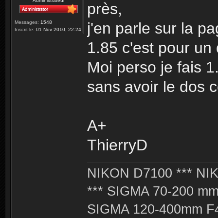
Administrateur
près,
j'en parle sur la p
Messages:
1548
Inscrit le:
01 Nov 2010, 22:24
1.85 c'est pour un
Moi perso je fais 1
sans avoir le dos 
A+
ThierryD
NIKON D7100 *** NIK
*** SIGMA 70-200 m
SIGMA 120-400mm F4