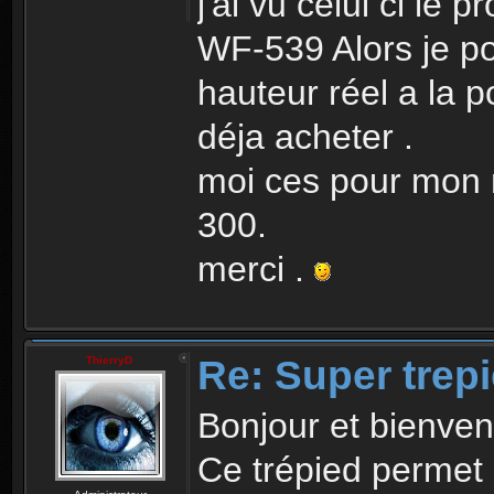
j'ai vu celui ci le 
WF-539 Alors je po
hauteur réel a la p
déja acheter .
moi ces pour mon n
300.
merci .
Re: Super trep
ThierryD
Bonjour et bienven
Ce trépied permet 