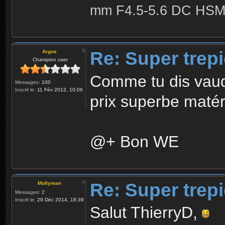
mm F4.5-5.6 DC HSM 
Re: Super trep
Argos
Champion user
Comme tu dis vaudr
Messages:
100
Inscrit le:
11 Fév 2012, 10:06
prix superbe matéri
@+ Bon WE
Re: Super trep
Mollyman
Messages:
2
Inscrit le:
29 Déc 2014, 18:39
Salut ThierryD,