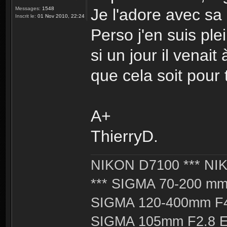
Je l'adore avec sa 
Messages:
1548
Inscrit le:
01 Nov 2010, 22:24
Perso j'en suis ple
si un jour il venai
que cela soit pour 
A+
ThierryD.
NIKON D7100 *** NIK
*** SIGMA 70-200 m
SIGMA 120-400mm F4
SIGMA 105mm F2.8 