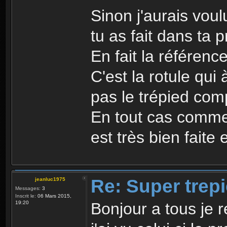
Sinon j'aurais vou
tu as fait dans ta 
En fait la référen
C'est la rotule qu
pas le trépied comp
En tout cas comme 
est très bien faite 
Re: Super trep
jeanluc1975
Messages:
3
Inscrit le:
06 Mars 2015,
19:20
Bonjour a tous je 