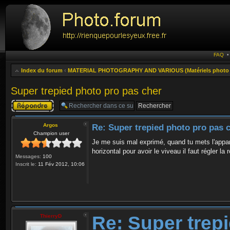
FAQ
Index du forum
‹
MATERIAL PHOTOGRAPHY AND VARIOUS (Matériels photo e
Super trepied photo pro pas cher
Publier une
réponse
Argos
Re: Super trepied photo pro pas 
Champion user
Je me suis mal exprimé, quand tu mets l'appare
horizontal pour avoir le viveau il faut régler la r
Messages:
100
Inscrit le:
11 Fév 2012, 10:06
Re: Super trep
ThierryD